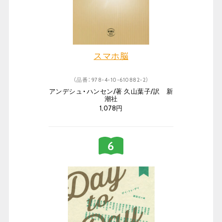
スマホ脳
（品番：978-4-10-610882-2）
アンデシュ・ハンセン/著 久山葉子/訳 新
潮社
1,078円