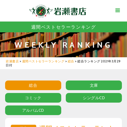
週間ベストセラーランキング
WEEKLY RANKING
岩瀬書店
>
週間ベストセラーランキング
>
総合
>
総合ランキング 2021年3月29
日付
総合
文庫
コミック
シングルCD
アルバムCD