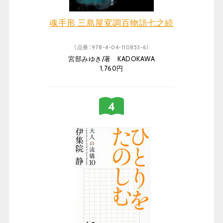
魂手形 三島屋変調百物語七之続
（品番：978-4-04-110853-6）
宮部みゆき/著 KADOKAWA
1,760円