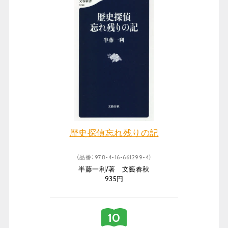
歴史探偵忘れ残りの記
（品番：978-4-16-661299-4）
半藤一利/著 文藝春秋
935円