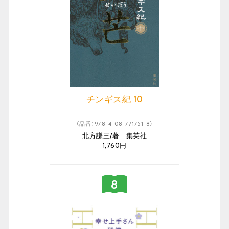
チンギス紀 10
（品番：978-4-08-771751-8）
北方謙三/著 集英社
1,760円