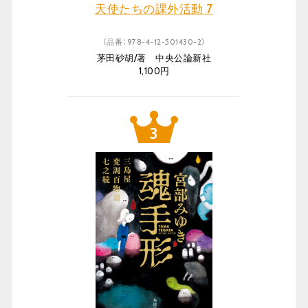
天使たちの課外活動 7
（品番：978-4-12-501430-2）
茅田砂胡/著 中央公論新社
1,100円