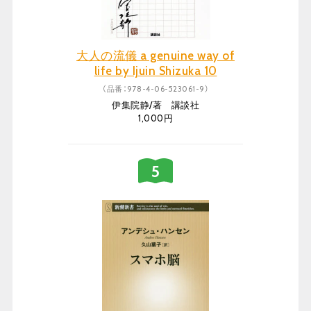
大人の流儀 a genuine way of
life by Ijuin Shizuka 10
（品番：978-4-06-523061-9）
伊集院静/著 講談社
1,000円