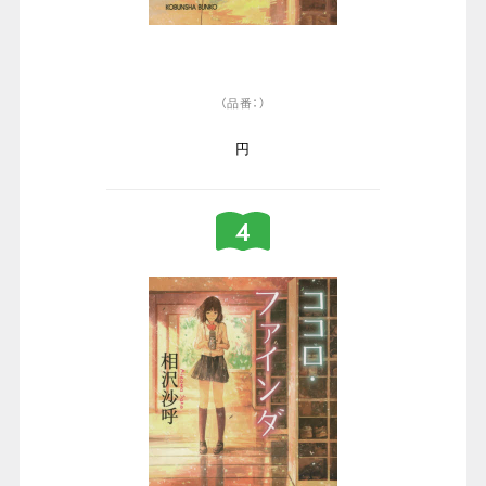
（品番：）
円