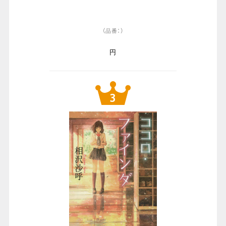
（品番：）
円