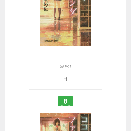
（品番：）
円