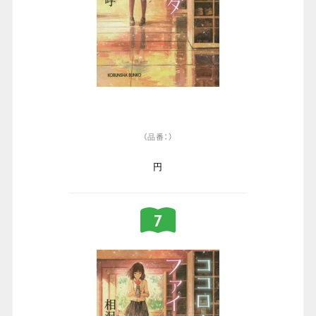
（品番：）
円