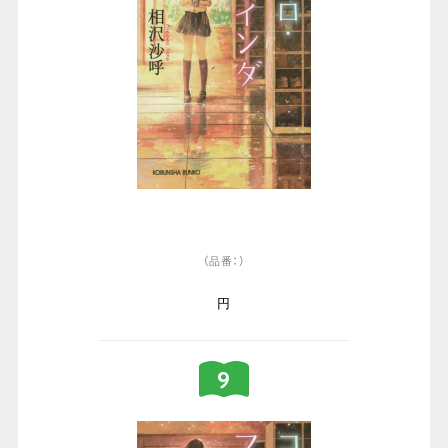
（品番：）
円