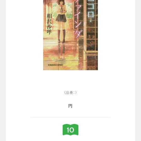
（品番：）
円