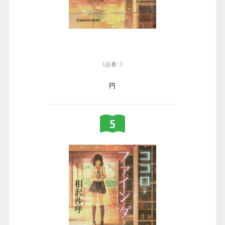
（品番：）
円