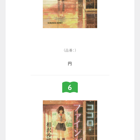
（品番：）
円