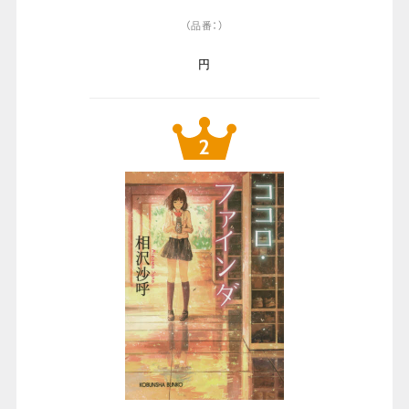
（品番：）
円