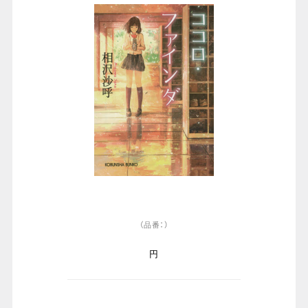
（品番：）
円