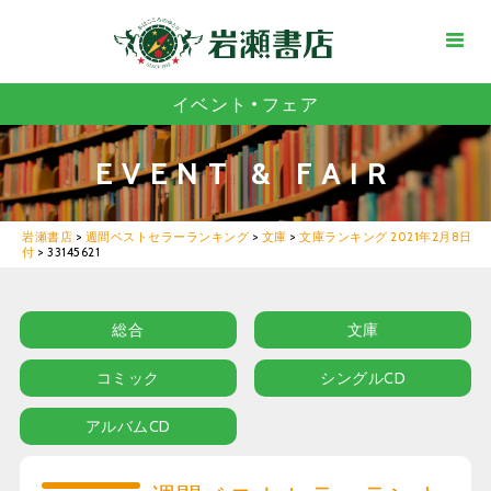
イベント・フェア
EVENT & FAIR
岩瀬書店
>
週間ベストセラーランキング
>
文庫
>
文庫ランキング 2021年2月8日
付
>
33145621
総合
文庫
コミック
シングルCD
アルバムCD