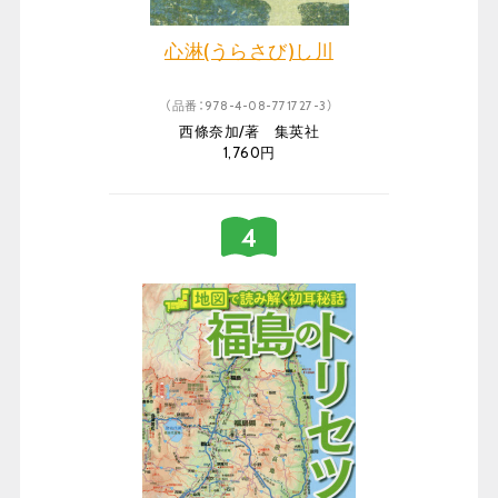
心淋(うらさび)し川
（品番：978-4-08-771727-3）
西條奈加/著 集英社
1,760円