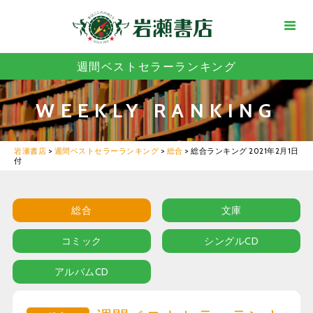
週間ベストセラーランキング
WEEKLY RANKING
岩瀬書店
>
週間ベストセラーランキング
>
総合
>
総合ランキング 2021年2月1日
付
総合
文庫
コミック
シングルCD
アルバムCD