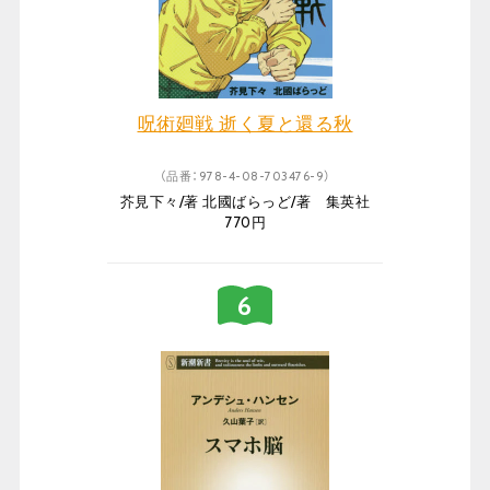
呪術廻戦 逝く夏と還る秋
（品番：978-4-08-703476-9）
芥見下々/著 北國ばらっど/著 集英社
770円