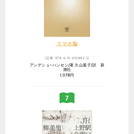
スマホ脳
（品番：978-4-10-610882-2）
アンデシュ・ハンセン/著 久山葉子/訳 新
潮社
1,078円