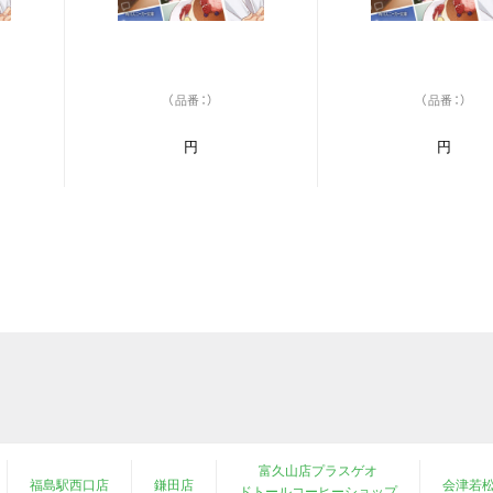
（品番：）
（品番：）
円
円
富久山店プラスゲオ
福島駅西口店
鎌田店
会津若
ドトールコーヒーショップ