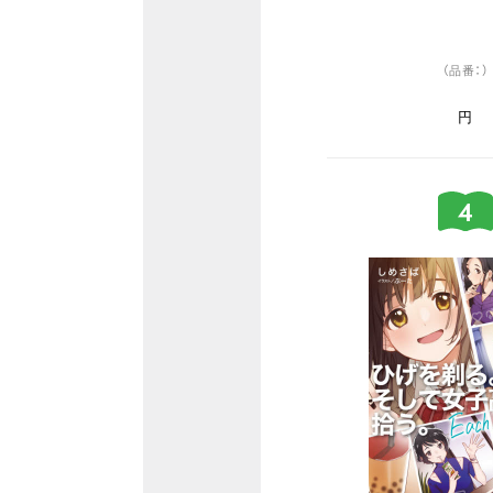
（品番：）
円