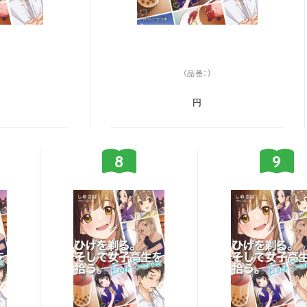
（品番：）
円