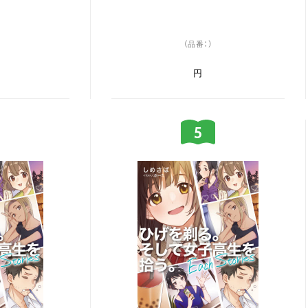
（品番：）
円