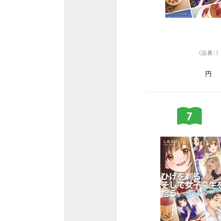
（品番：）
円