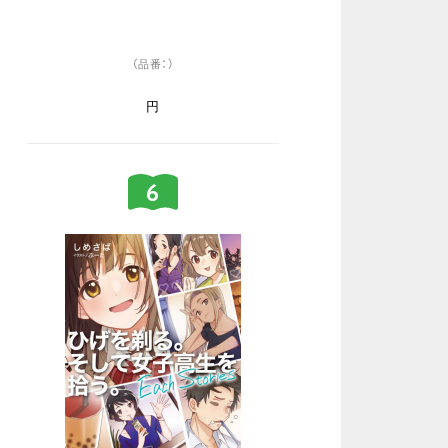
（品番：）
円