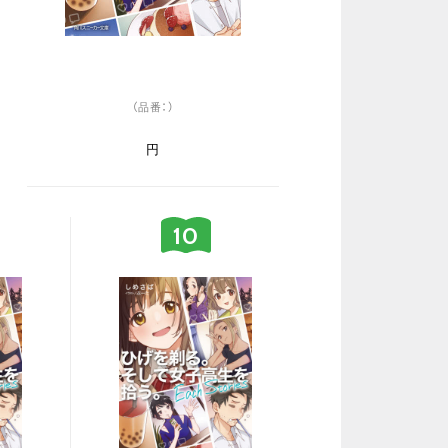
（品番：）
円