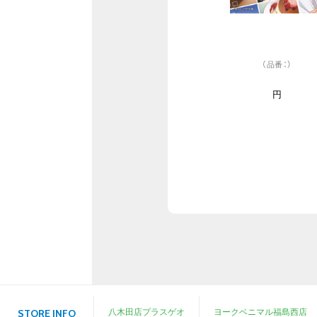
（品番：）
円
八木田店プラスゲオ
ヨークベニマル福島西店
STORE INFO