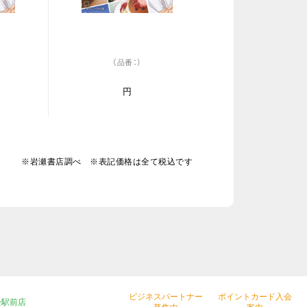
（品番：）
円
※岩瀬書店調べ ※表記価格は全て税込です
ビジネスパートナー
ポイントカード入会
松駅前店