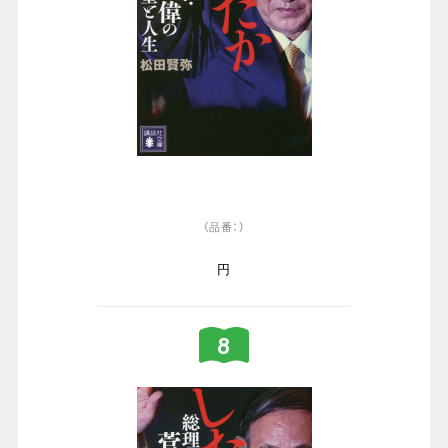
（品番：）
円