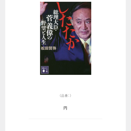
（品番：）
円