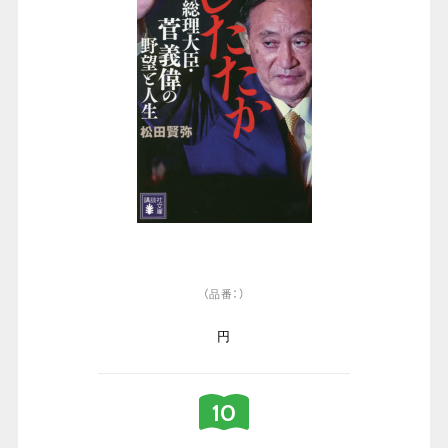
（品番：）
円