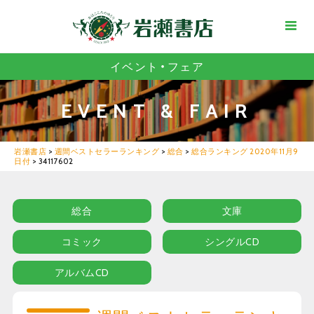
イベント・フェア
EVENT & FAIR
岩瀬書店
>
週間ベストセラーランキング
>
総合
>
総合ランキング 2020年11月9
日付
>
34117602
総合
文庫
コミック
シングルCD
アルバムCD