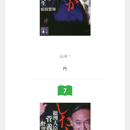
（品番：）
円