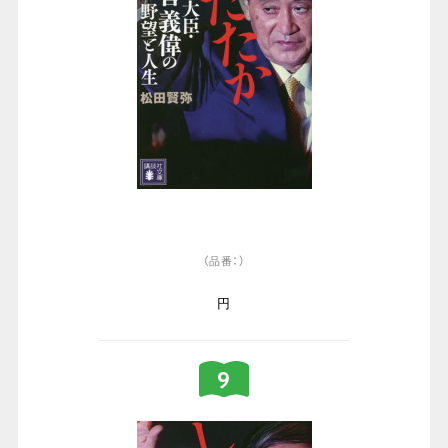
（品番：）
円