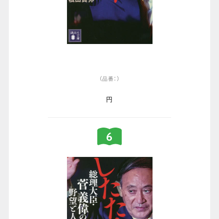
（品番：）
円