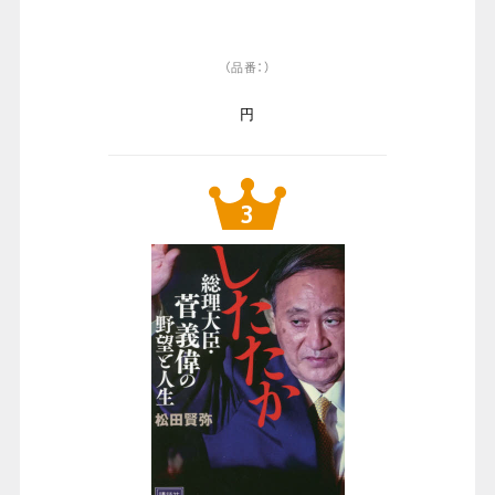
（品番：）
円