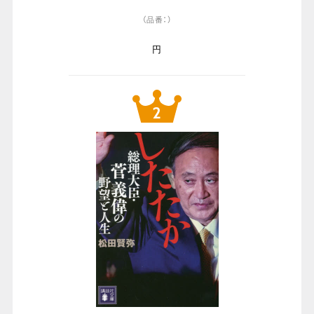
（品番：）
円