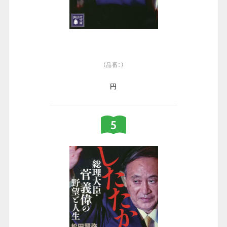
（品番：）
円