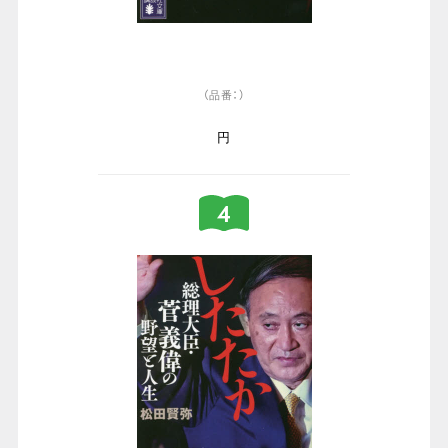
（品番：）
円