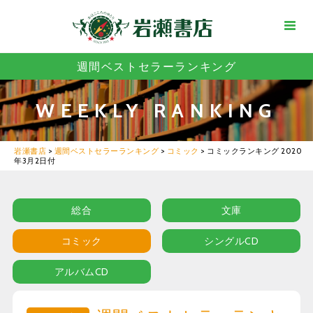
週間ベストセラーランキング
WEEKLY RANKING
岩瀬書店
>
週間ベストセラーランキング
>
コミック
>
コミックランキング 2020
年3月2日付
総合
文庫
コミック
シングルCD
アルバムCD