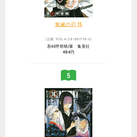
鬼滅の刃 15
（品番：978-4-08-881799-6）
吾峠呼世晴/著 集英社
484円