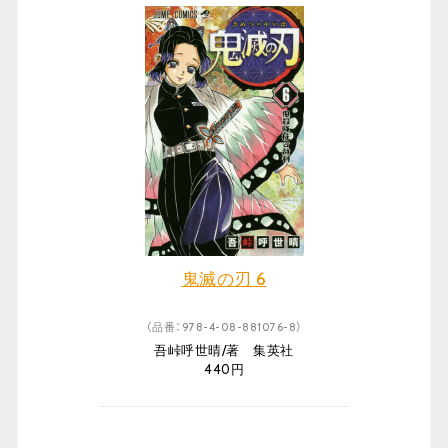
鬼滅の刃 6
（品番：978-4-08-881076-8）
吾峠呼世晴/著 集英社
440円