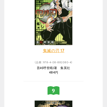
鬼滅の刃 17
（品番：978-4-08-882080-4）
吾峠呼世晴/著 集英社
484円