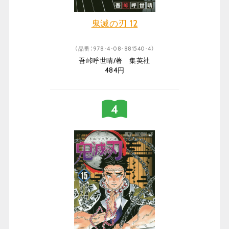
鬼滅の刃 12
（品番：978-4-08-881540-4）
吾峠呼世晴/著 集英社
484円