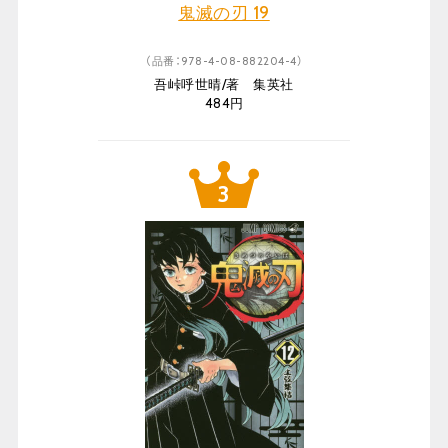
鬼滅の刃 19
（品番：978-4-08-882204-4）
吾峠呼世晴/著 集英社
484円