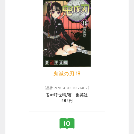
鬼滅の刃 18
（品番：978-4-08-882141-2）
吾峠呼世晴/著 集英社
484円