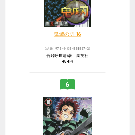
鬼滅の刃 16
（品番：978-4-08-881867-2）
吾峠呼世晴/著 集英社
484円