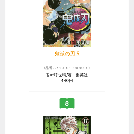
鬼滅の刃 9
（品番：978-4-08-881283-0）
吾峠呼世晴/著 集英社
440円