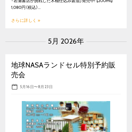
「岩瀬書店が挑戦した木桶仕込み醤油」発売中! 【200ml】
1,080円（税込）…
さらに詳しく »
5月 2026年
地球NASAランドセル特別予約販
売会
5月16日
〜
8月23日