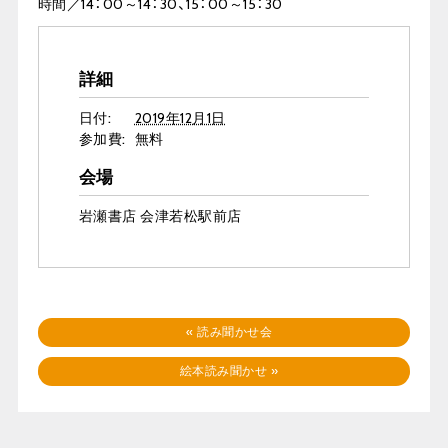
時間／
14
：
00
～
14
：
30
、
15
：
00
～
15
：
30
詳細
日付:
2019年12月1日
参加費:
無料
会場
岩瀬書店 会津若松駅前店
«
読み聞かせ会
絵本読み聞かせ
»