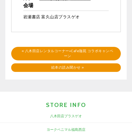
会場
岩瀬書店 富久山店プラスゲオ
«
八木田店レンタルコーナー×Cafe珈苑 コラボキャンペ
ーン
絵本の読み聞かせ
»
STORE INFO
八木田店プラスゲオ
ヨークベニマル福島西店