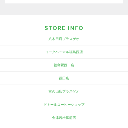
STORE INFO
八木田店プラスゲオ
ヨークベニマル福島西店
福島駅西口店
鎌田店
富久山店プラスゲオ
ドトールコーヒーショップ
会津若松駅前店