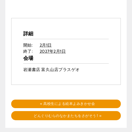
詳細
開始:
2月1日
終了:
2027年2月1日
会場
岩瀬書店 富久山店プラスゲオ
«
高校生による絵本よみきかせ会
どんぐりむらのなかまたちをさがそう！
»