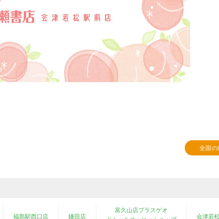
全国の
富久山店プラスゲオ
福島駅西口店
鎌田店
会津若