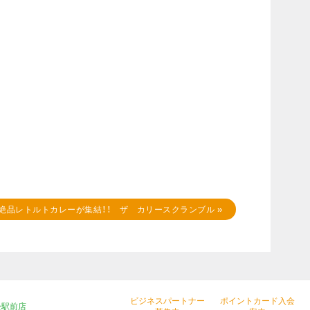
絶品レトルトカレーが集結！！ ザ カリースクランブル
»
ビジネスパートナー
ポイントカード入会
松駅前店