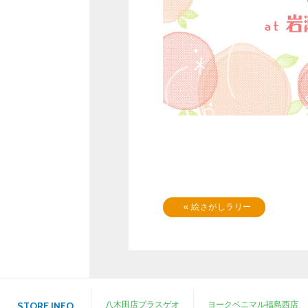
«
絵さがしラリー
八木田店プラスゲオ
ヨークベニマル福島西店
STORE INFO