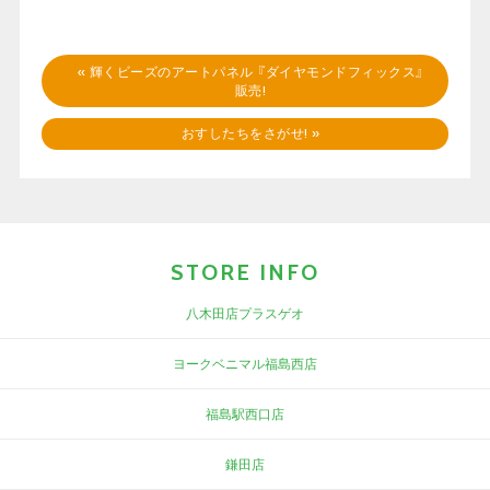
«
輝くビーズのアートパネル 『ダイヤモンドフィックス』
販売!
おすしたちをさがせ!
»
STORE INFO
八木田店プラスゲオ
ヨークベニマル福島西店
福島駅西口店
鎌田店