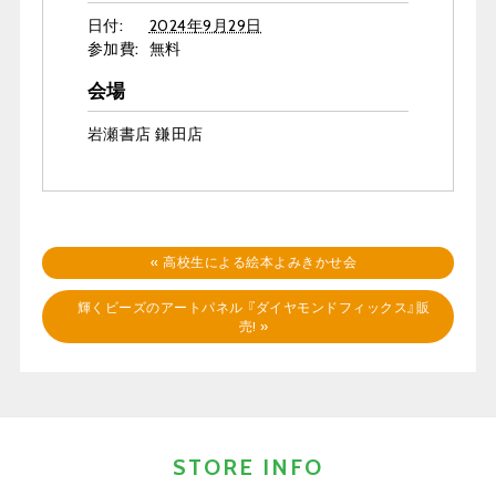
日付:
2024年9月29日
参加費:
無料
会場
岩瀬書店 鎌田店
«
高校生による絵本よみきかせ会
輝くビーズのアートパネル 『ダイヤモンドフィックス』販
売!
»
STORE INFO