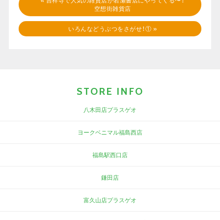
«
吉祥寺で人気の雑貨店が岩瀬書店にやってくる〜！
空想街雑貨店
いろんなどうぶつをさがせ！①
»
STORE INFO
八木田店プラスゲオ
ヨークベニマル福島西店
福島駅西口店
鎌田店
富久山店プラスゲオ