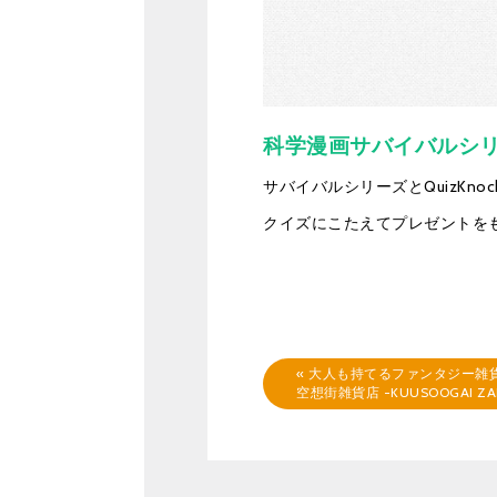
科学漫画サバイバルシ
サバイバルシリーズとQuizKnoc
クイズにこたえてプレゼントを
«
大人も持てるファンタジー雑
空想街雑貨店 -KUUSOOGAI ZA