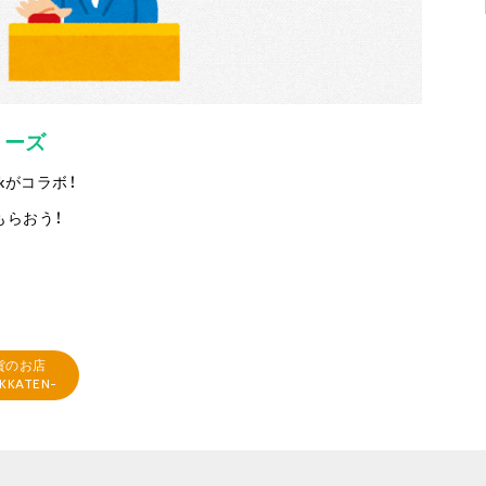
リーズ
kがコラボ！
もらおう！
貨のお店
KKATEN-