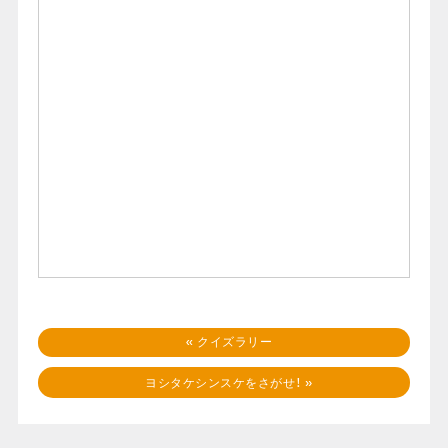
«
クイズラリー
ヨシタケシンスケをさがせ！
»