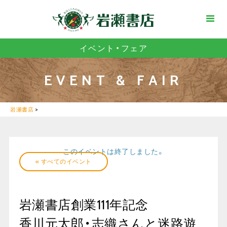
イベント・フェア
EVENT & FAIR
岩瀬書店
>
このイベントは終了しました。
« すべてのイベント
岩瀬書店創業111年記念
香川元太郎・志織さんと迷路遊