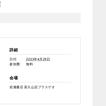
！
詳細
日付:
2023年4月29日
参加費:
無料
会場
岩瀬書店 富久山店プラスゲオ