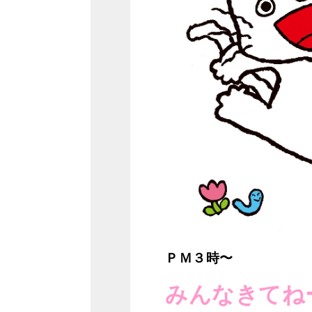
ＰＭ３時〜
みんなきてね