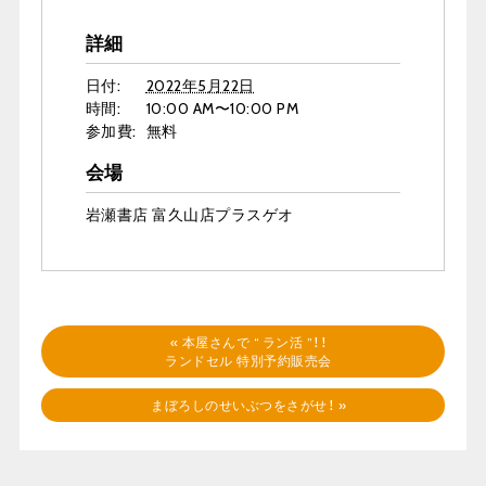
詳細
日付:
2022年5月22日
時間:
10:00 AM〜10:00 PM
参加費:
無料
会場
岩瀬書店 富久山店プラスゲオ
«
本屋さんで “ ラン活 ”！！
ランドセル 特別予約販売会
まぼろしのせいぶつをさがせ！
»