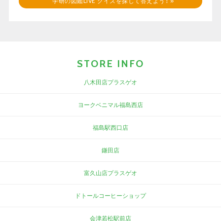
学研の図鑑LIVE クイズを探して答えよう！
»
STORE INFO
八木田店プラスゲオ
ヨークベニマル福島西店
福島駅西口店
鎌田店
富久山店プラスゲオ
ドトールコーヒーショップ
会津若松駅前店