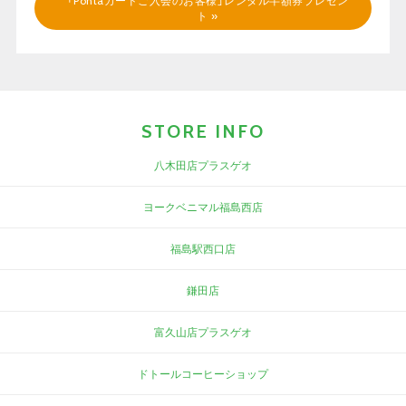
「Pontaカードご入会のお客様」レンタル半額券プレゼン
ト
»
STORE INFO
八木田店プラスゲオ
ヨークベニマル福島西店
福島駅西口店
鎌田店
富久山店プラスゲオ
ドトールコーヒーショップ