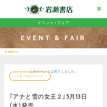
イベント・フェア
EVENT & FAIR
岩瀬書店
>
このイベントは終了しました。
« すべてのイベント
『アナと雪の女王２』5月13日
（水）発売