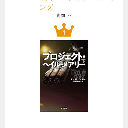
ング
期間：～