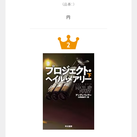
（品番：）
円