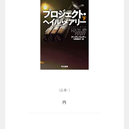
（品番：）
円