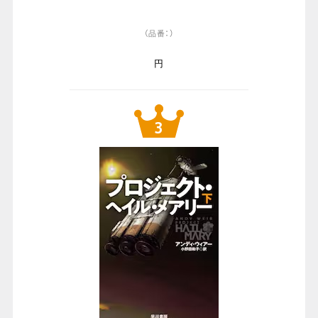
（品番：）
円