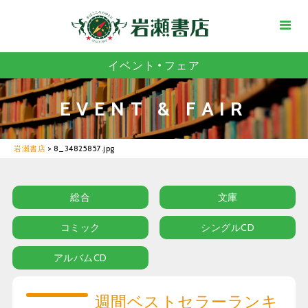
イベント・フェア
EVENT & FAIR
岩瀬書店
>
8_34825857.jpg
総合
文庫
コミック
シングルCD
アルバムCD
週間ベストセラーランキ