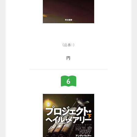
（品番：）
円