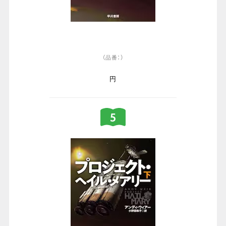
（品番：）
円