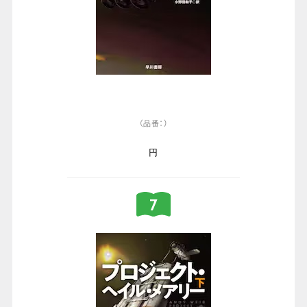
（品番：）
円