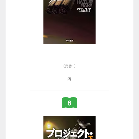
（品番：）
円