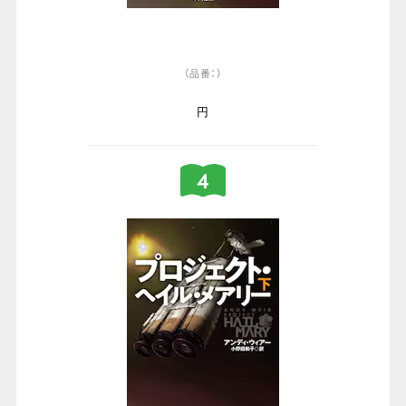
（品番：）
円