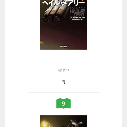
（品番：）
円