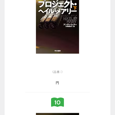
（品番：）
円