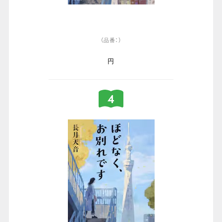
（品番：）
円