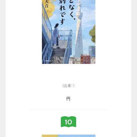
（品番：）
円