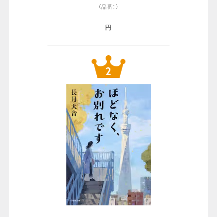
（品番：）
円