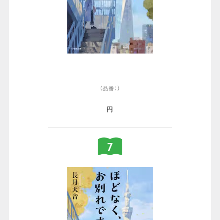
（品番：）
円