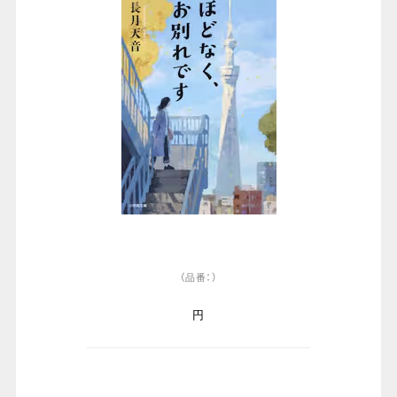
（品番：）
円