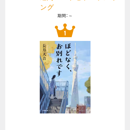
ング
期間：～