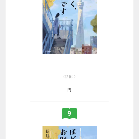
（品番：）
円