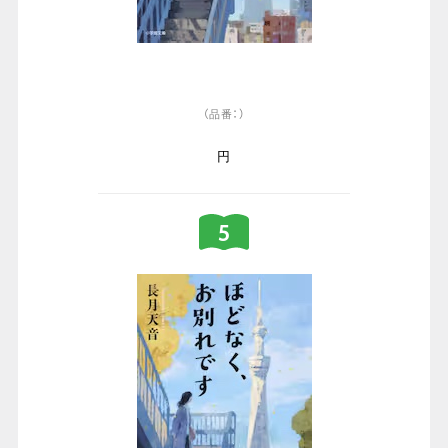
（品番：）
円