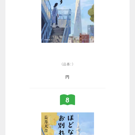
（品番：）
円