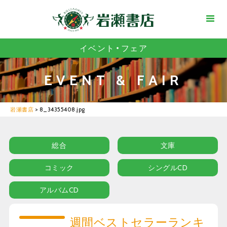
イベント・フェア
EVENT & FAIR
岩瀬書店
>
8_34355408.jpg
総合
文庫
コミック
シングルCD
アルバムCD
週間ベストセラーランキ