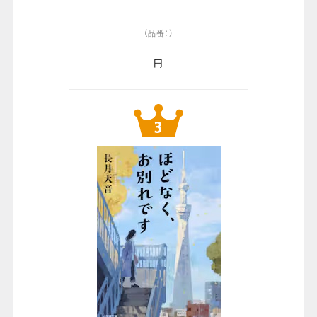
（品番：）
円