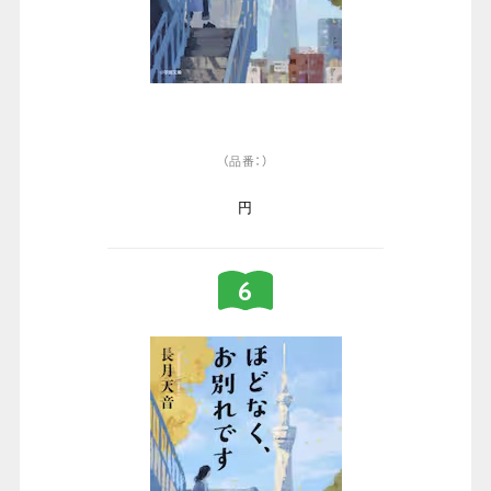
（品番：）
円