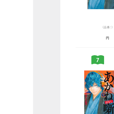
（品番：）
円