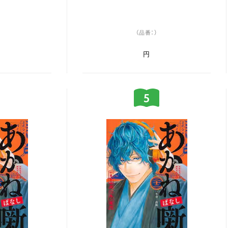
（品番：）
円