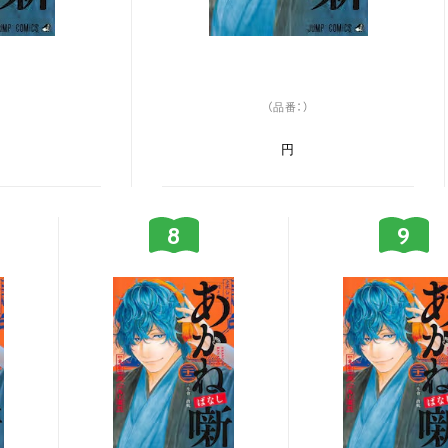
（品番：）
円