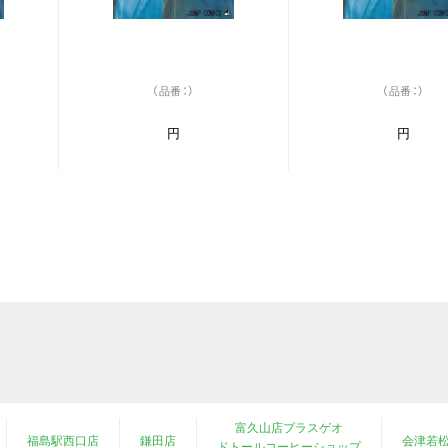
（品番：）
（品番：）
円
円
富久山店プラスゲオ
福島駅西口店
鎌田店
会津若
ドトールコーヒーショップ