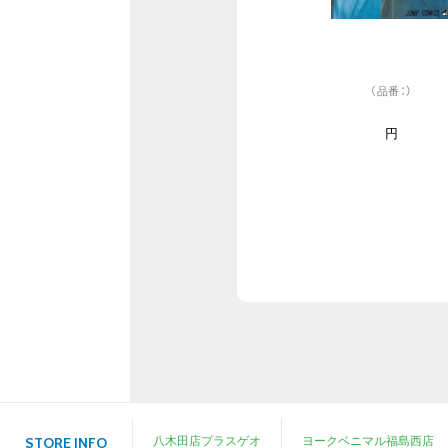
（品番：）
円
八木田店プラスゲオ
ヨークベニマル福島西店
STORE INFO