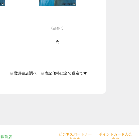
（品番：）
円
※岩瀬書店調べ ※表記価格は全て税込です
ビジネスパートナー
ポイントカード入会
松駅前店