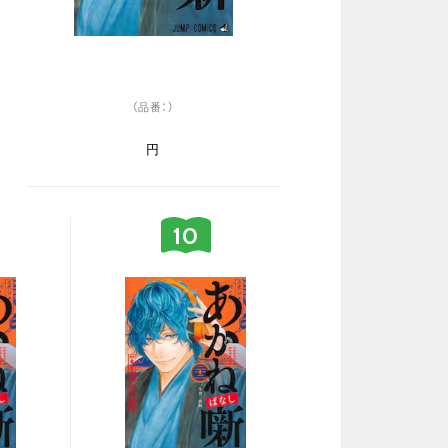
（品番：）
円