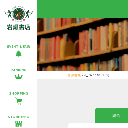
EVENT & FAIR
RANKING
岩瀬書店
>
6_07567881.jpg
SHOPPING
総合
STORE INFO