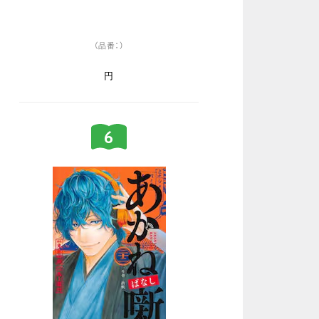
（品番：）
円