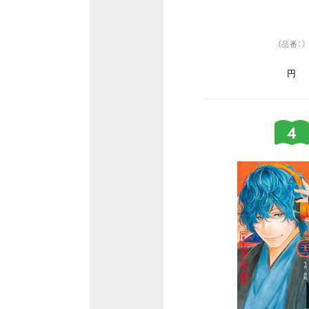
（品番：）
円