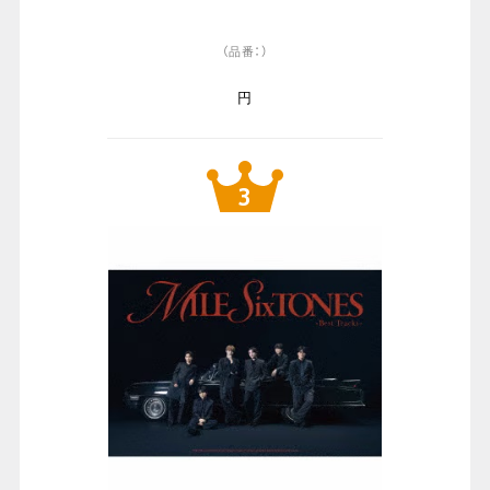
（品番：）
円