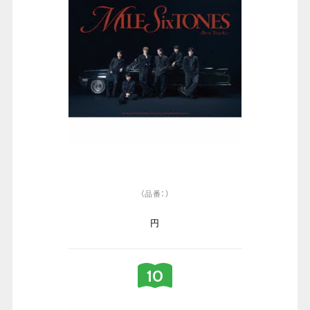
（品番：）
円