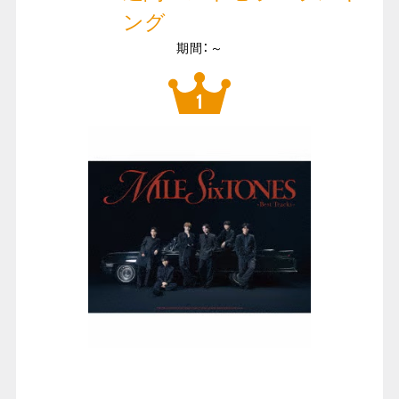
ング
期間：～