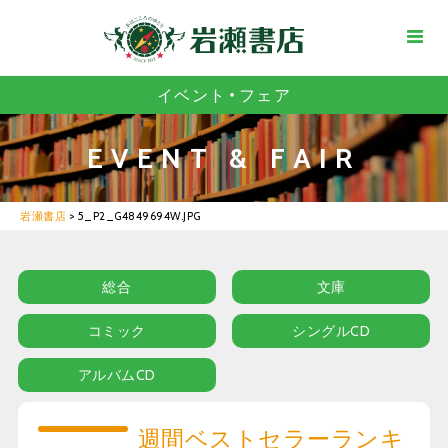
イベント・フェア
EVENT & FAIR
岩瀬書店
>
5_P2_G4849694W.JPG
総合
文庫
コミック
シングルCD
アルバムCD
週間ベストセラーランキ