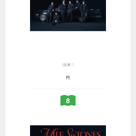
（品番：）
円