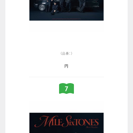
（品番：）
円