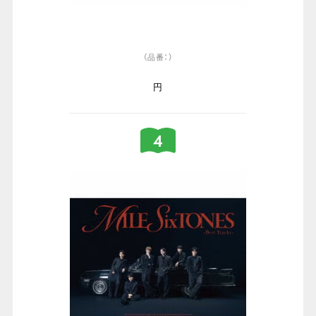
（品番：）
円