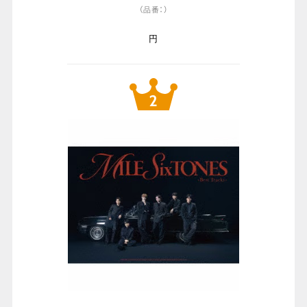
（品番：）
円