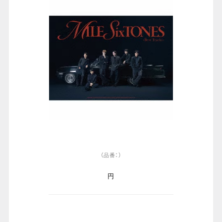
（品番：）
円