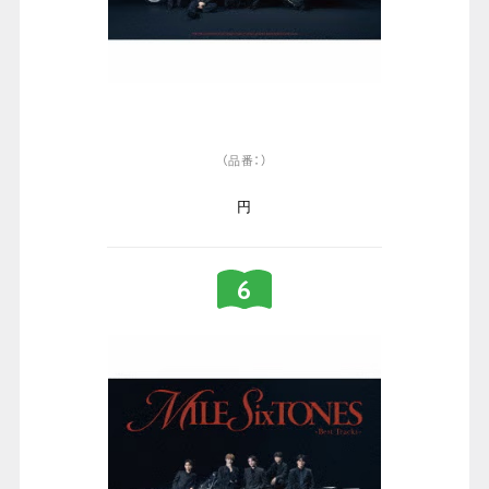
（品番：）
円