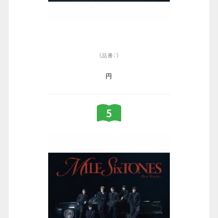
（品番：）
円