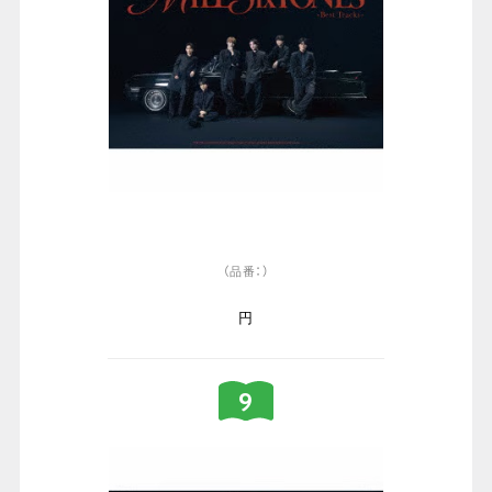
（品番：）
円