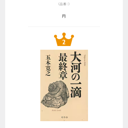
（品番：）
円