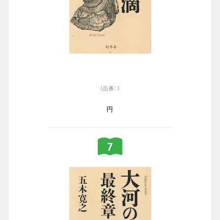
（品番：）
円