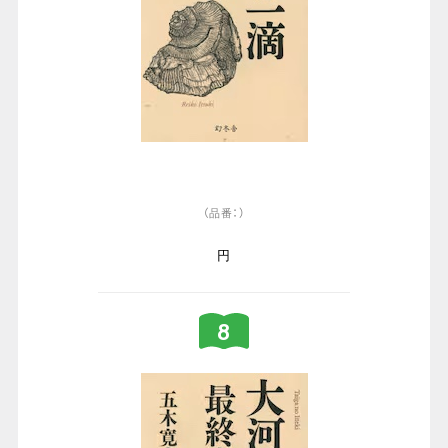
（品番：）
円