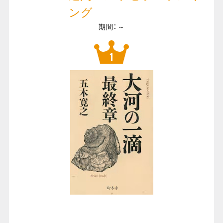
ング
期間：～