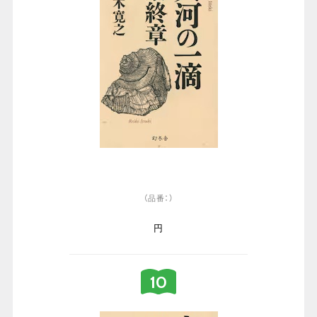
（品番：）
円