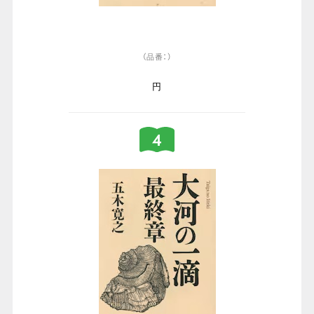
（品番：）
円