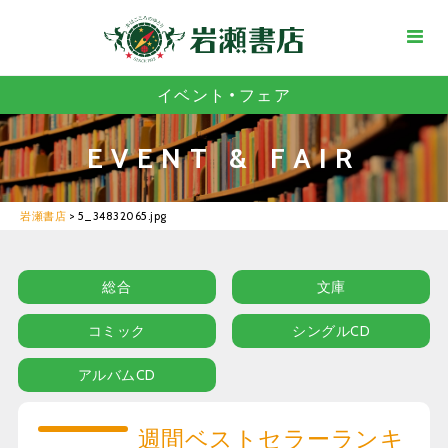
イベント・フェア
EVENT & FAIR
岩瀬書店
>
5_34832065.jpg
総合
文庫
コミック
シングルCD
アルバムCD
週間ベストセラーランキ