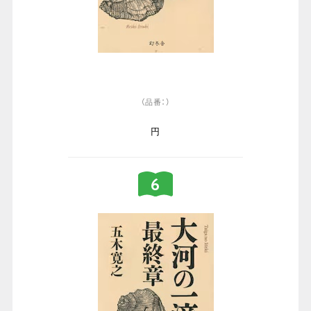
（品番：）
円