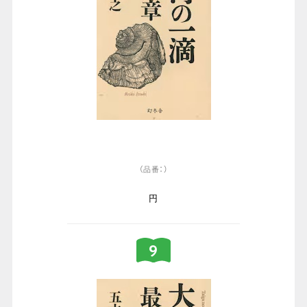
（品番：）
円