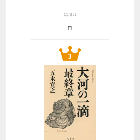
（品番：）
円