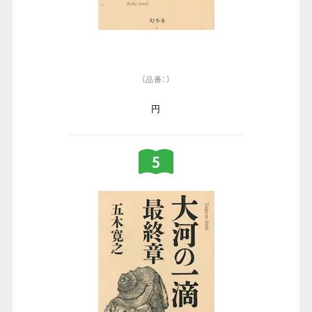
（品番：）
円