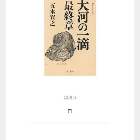
（品番：）
円