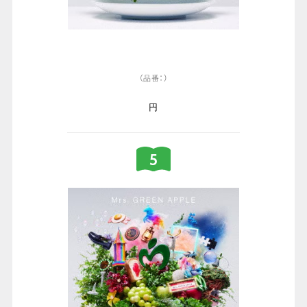
（品番：）
円