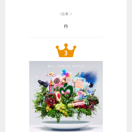
（品番：）
円