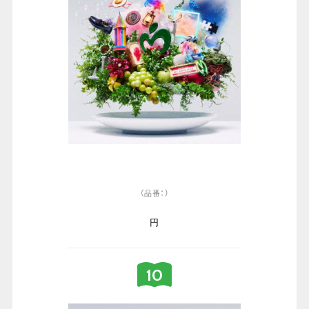
（品番：）
円