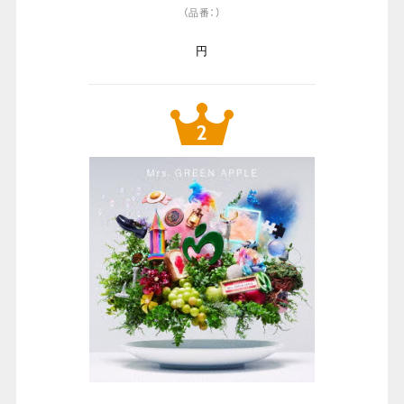
（品番：）
円