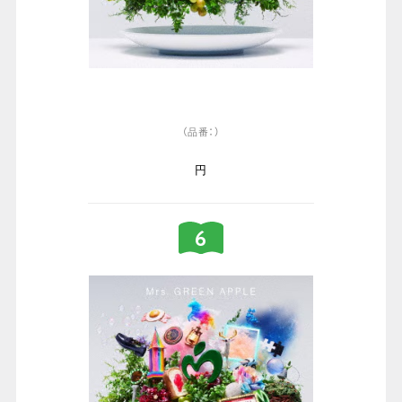
（品番：）
円