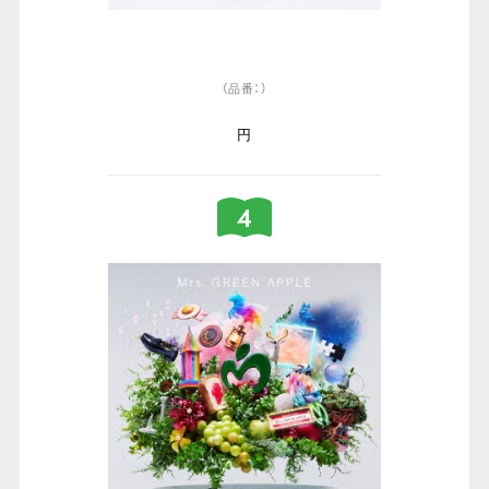
（品番：）
円