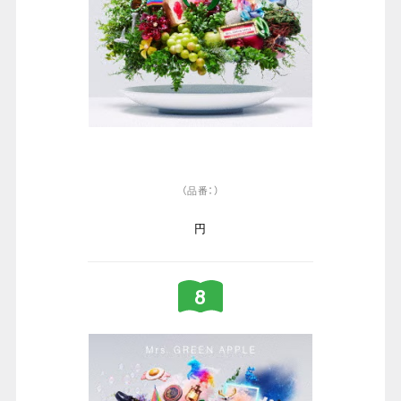
（品番：）
円