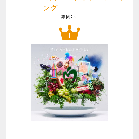
ング
期間：～