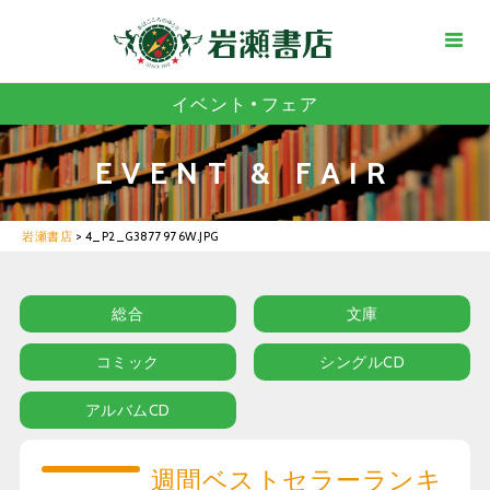
イベント・フェア
EVENT & FAIR
岩瀬書店
>
4_P2_G3877976W.JPG
総合
文庫
コミック
シングルCD
アルバムCD
週間ベストセラーランキ