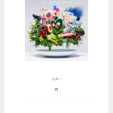
（品番：）
円