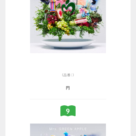
（品番：）
円