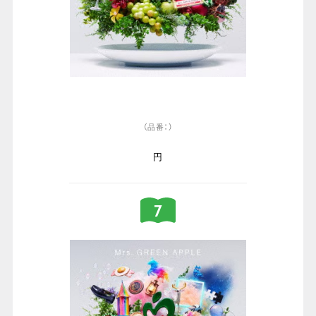
（品番：）
円