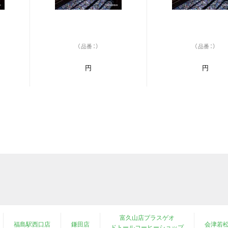
（品番：）
（品番：）
円
円
富久山店プラスゲオ
福島駅西口店
鎌田店
会津若
ドトールコーヒーショップ