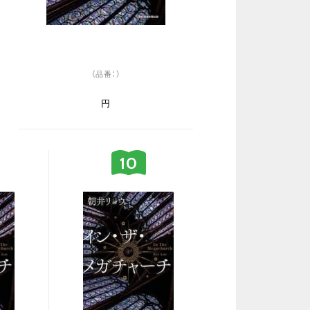
（品番：）
円