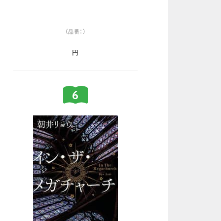
（品番：）
円