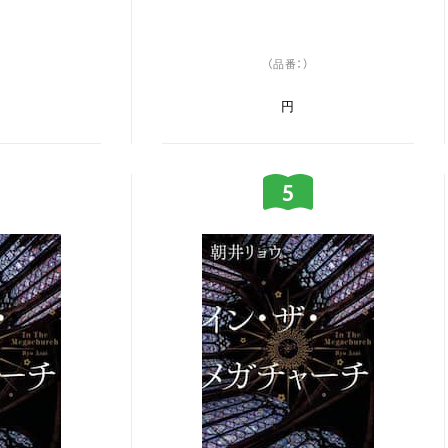
（品番：）
円