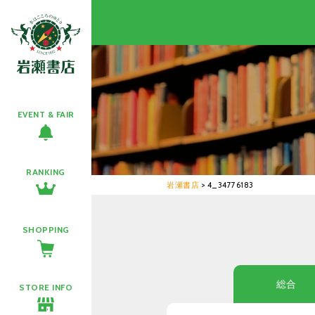
EVENT & FAIR
RANKING
岩瀬書店
>
4_34776183
SHOPPING
総合
STORE INFO