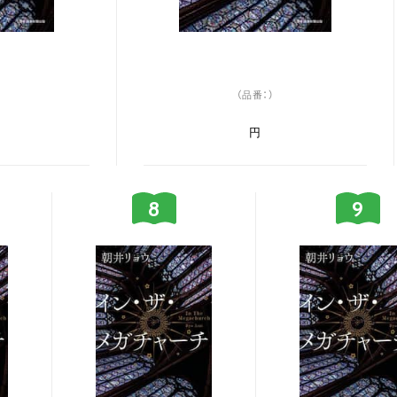
（品番：）
円