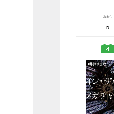
（品番：）
円