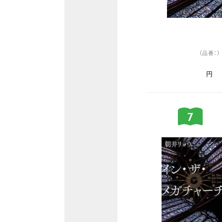
（品番：）
円