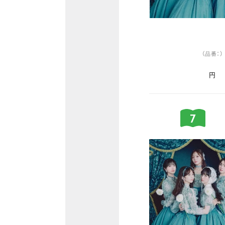
（品番：）
円