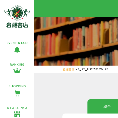
EVENT & FAIR
RANKING
岩瀬書店
>
3_P2_H2117818W.JPG
SHOPPING
総合
STORE INFO