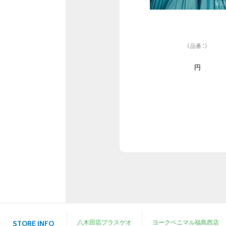
（品番：）
円
八木田店プラスゲオ
ヨークベニマル福島西店
STORE INFO