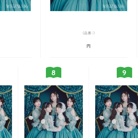
（品番：）
円