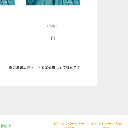
（品番：）
円
※岩瀬書店調べ ※表記価格は全て税込です
ビジネスパートナー
ポイントカード入会
松駅前店