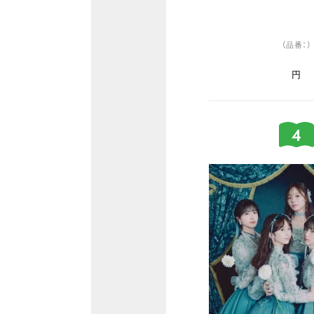
（品番：）
円