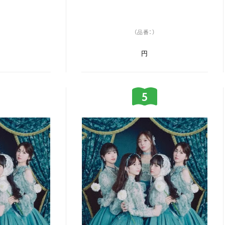
（品番：）
円