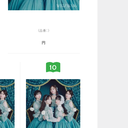
（品番：）
円