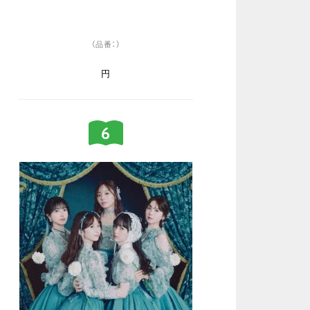
（品番：）
円