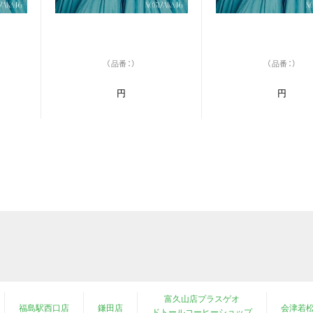
（品番：）
（品番：）
円
円
富久山店プラスゲオ
福島駅西口店
鎌田店
会津若
ドトールコーヒーショップ