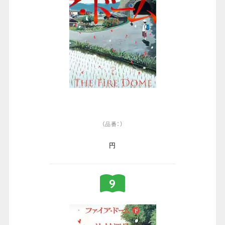
（品番：）
円