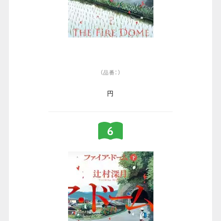
（品番：）
円