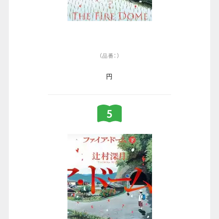
（品番：）
円