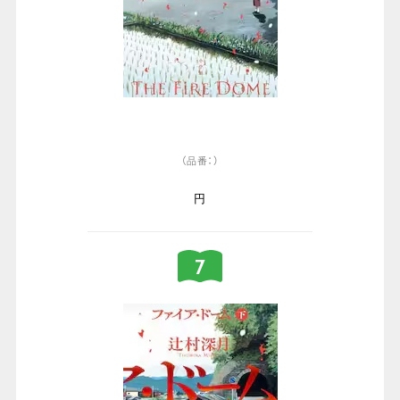
（品番：）
円