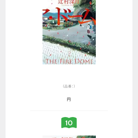
（品番：）
円