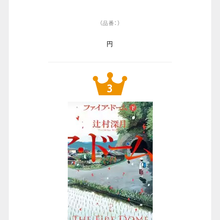
（品番：）
円