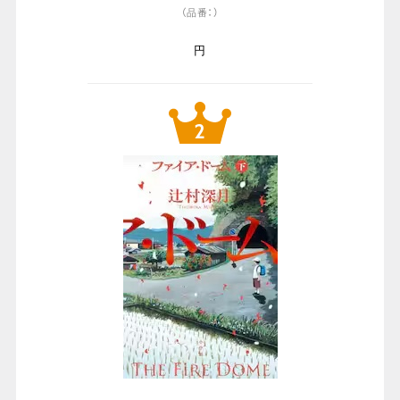
（品番：）
円