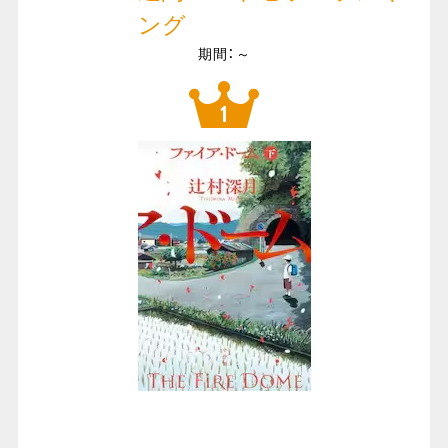
ング
期間：～