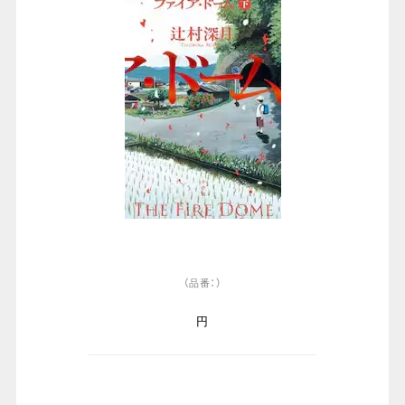
（品番：）
円