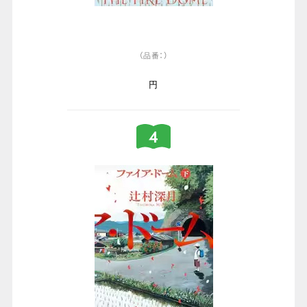
（品番：）
円