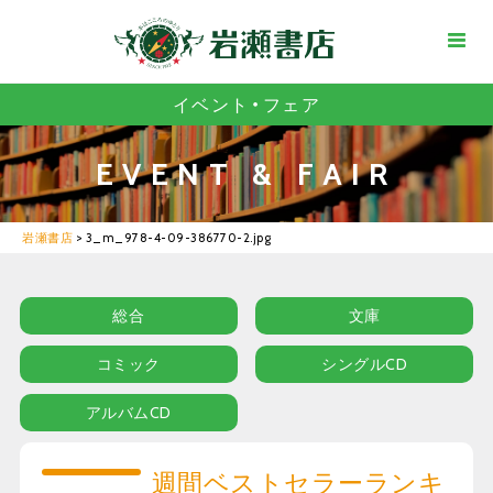
イベント・フェア
EVENT & FAIR
岩瀬書店
>
3_m_978-4-09-386770-2.jpg
総合
文庫
コミック
シングルCD
アルバムCD
週間ベストセラーランキ