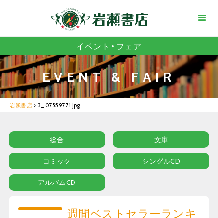
イベント・フェア
EVENT & FAIR
岩瀬書店
>
3_07559771.jpg
総合
文庫
コミック
シングルCD
アルバムCD
週間ベストセラーランキ