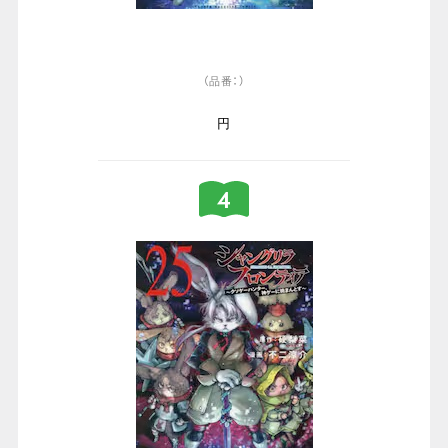
（品番：）
円