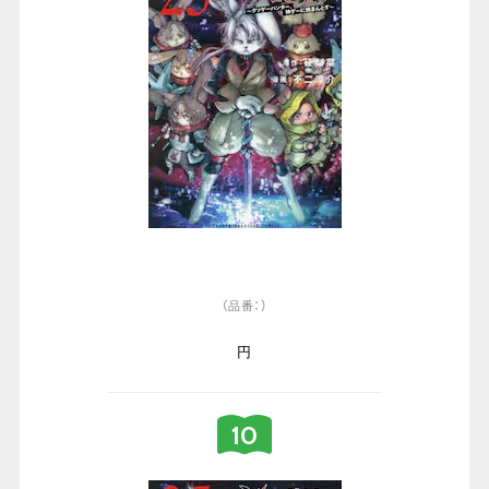
（品番：）
円