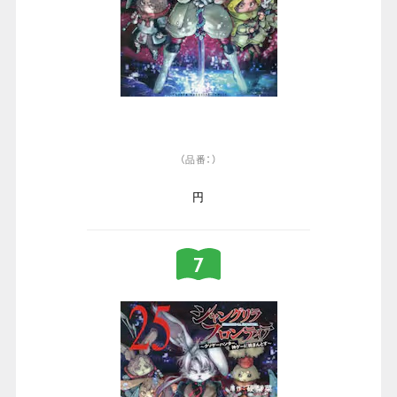
（品番：）
円