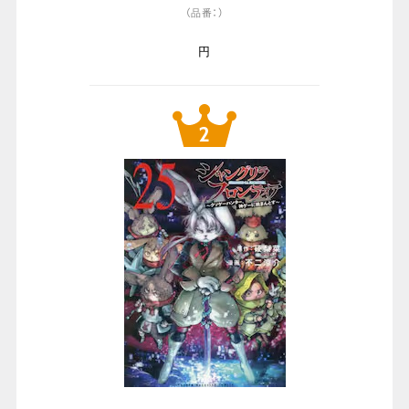
（品番：）
円