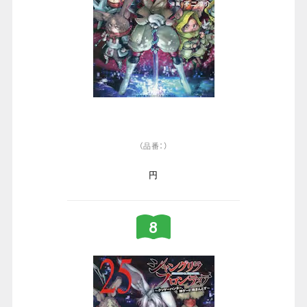
（品番：）
円