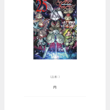
（品番：）
円