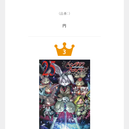
（品番：）
円