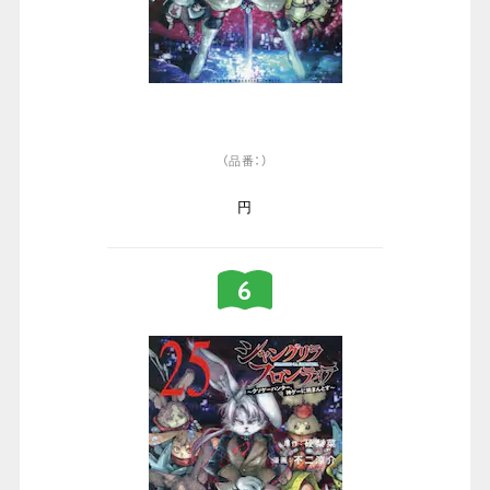
（品番：）
円