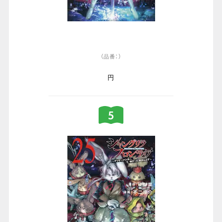
（品番：）
円