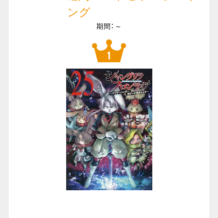
ング
期間：～