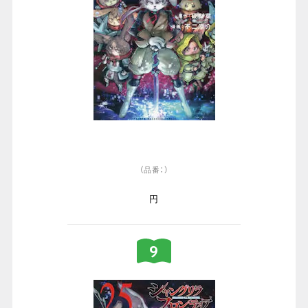
（品番：）
円