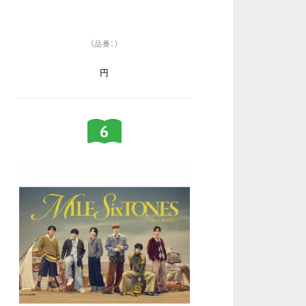
（品番：）
円