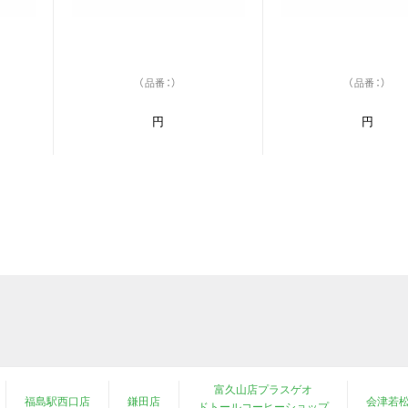
（品番：）
（品番：）
円
円
富久山店プラスゲオ
福島駅西口店
鎌田店
会津若
ドトールコーヒーショップ