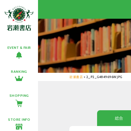
EVENT & FAIR
RANKING
岩瀬書店
>
2_P2_G4849696W.JPG
SHOPPING
総合
STORE INFO