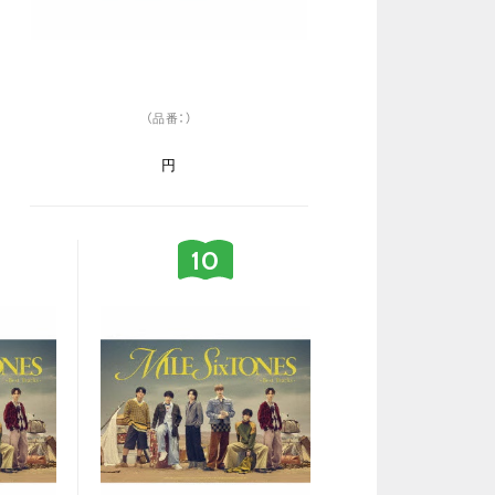
（品番：）
円