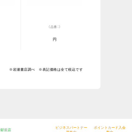
（品番：）
円
※岩瀬書店調べ ※表記価格は全て税込です
ビジネスパートナー
ポイントカード入会
松駅前店