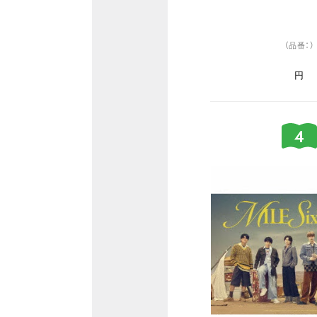
（品番：）
円