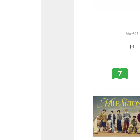
（品番：）
円