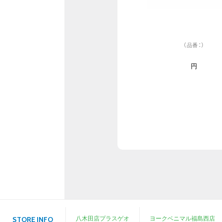
（品番：）
円
八木田店プラスゲオ
ヨークベニマル福島西店
STORE INFO