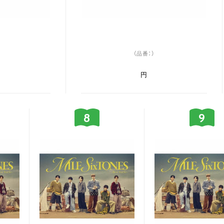
（品番：）
円