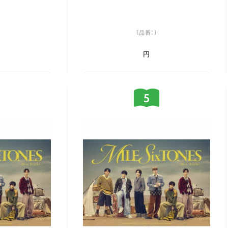
（品番：）
円