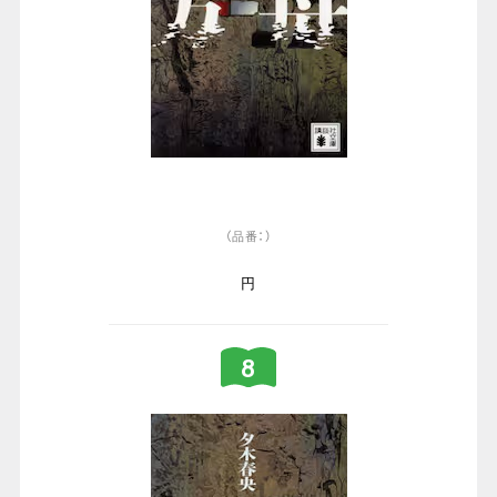
（品番：）
円