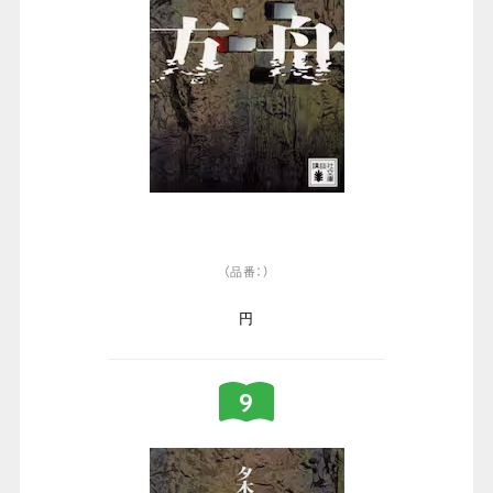
（品番：）
円