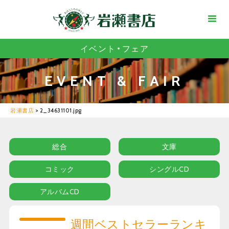
イベント・フェア
EVENT & FAIR
岩瀬書店
>
2_34631101.jpg
総合
文庫
コミック
シングルCD
アルバムCD
週間ベストセラーランキ