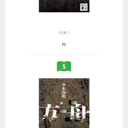
（品番：）
円