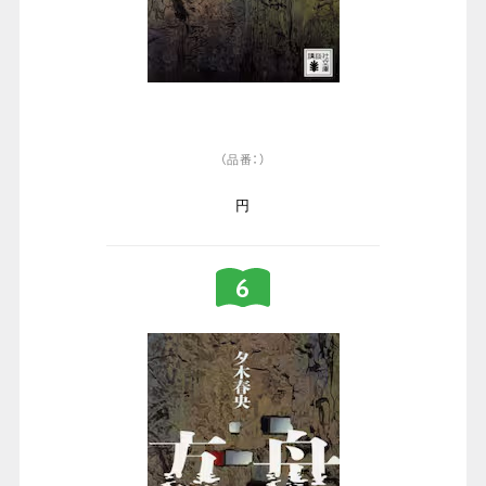
（品番：）
円