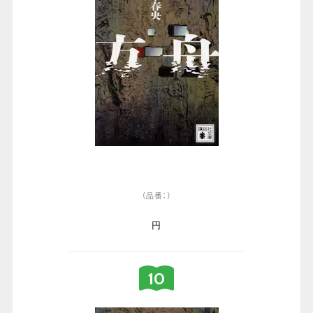
（品番：）
円