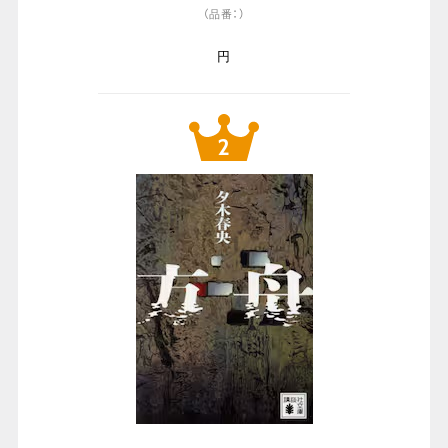
（品番：）
円