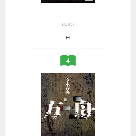
（品番：）
円