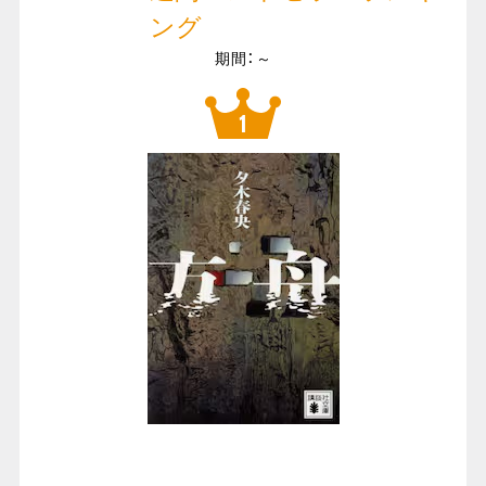
ング
期間：～