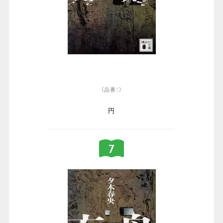
（品番：）
円