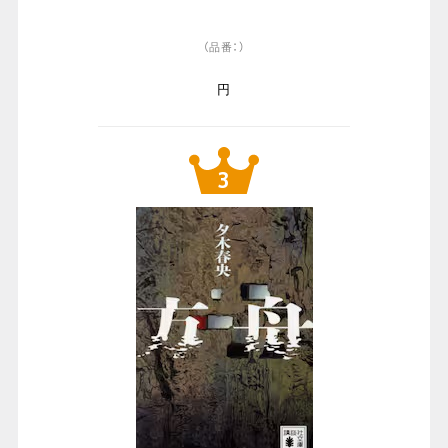
（品番：）
円