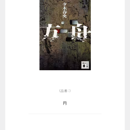
（品番：）
円