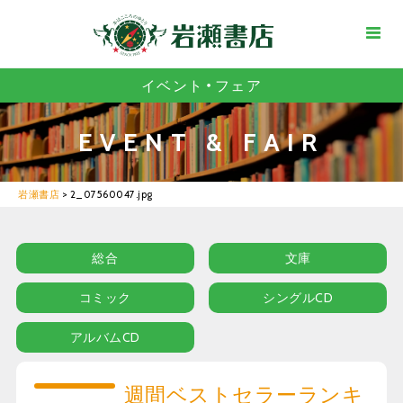
イベント・フェア
EVENT & FAIR
岩瀬書店
>
2_07560047.jpg
総合
文庫
コミック
シングルCD
アルバムCD
週間ベストセラーランキ