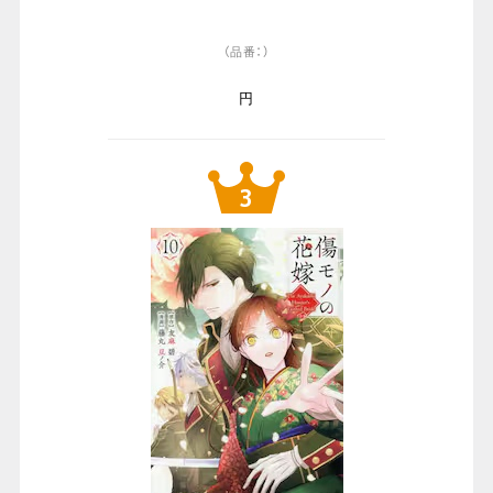
（品番：）
円