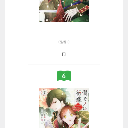
（品番：）
円