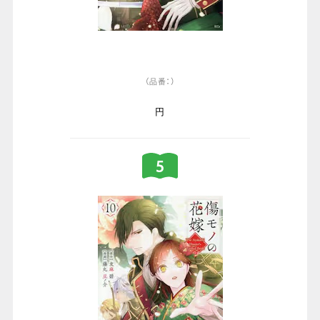
（品番：）
円