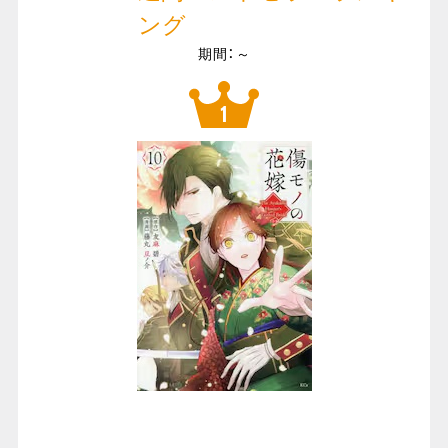
ング
期間：～