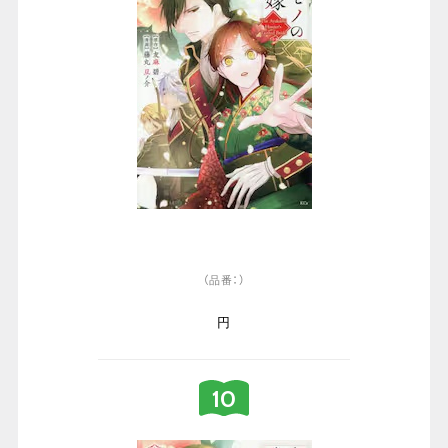
（品番：）
円