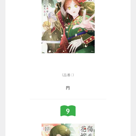
（品番：）
円