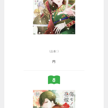
（品番：）
円