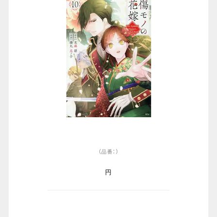
（品番：）
円