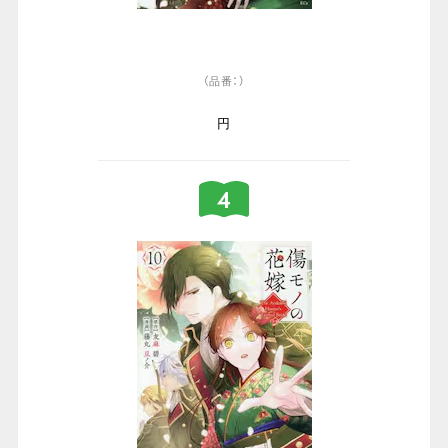
（品番：）
円