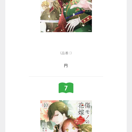
（品番：）
円