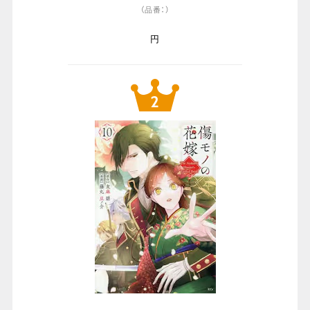
（品番：）
円