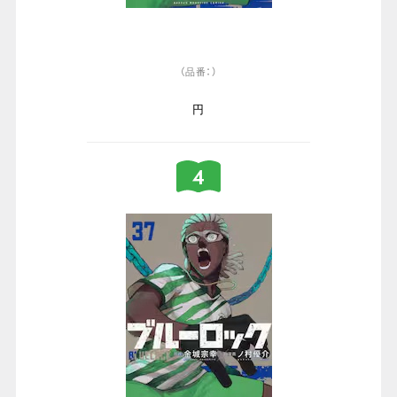
（品番：）
円