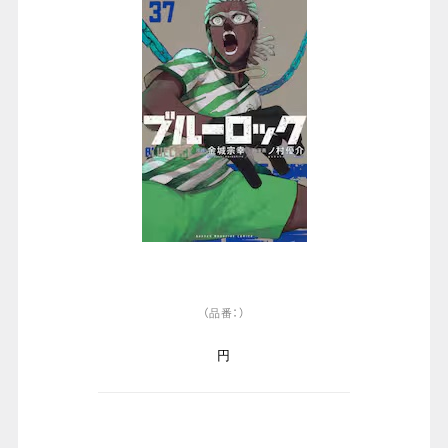
（品番：）
円