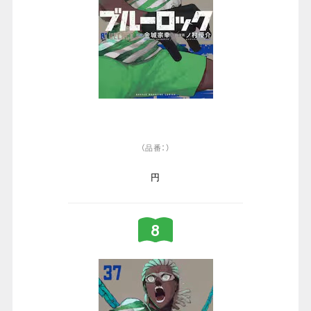
（品番：）
円