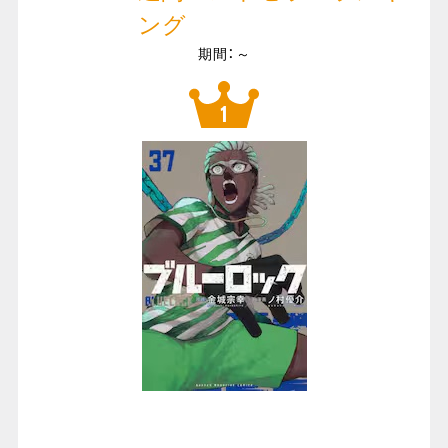
ング
期間：～