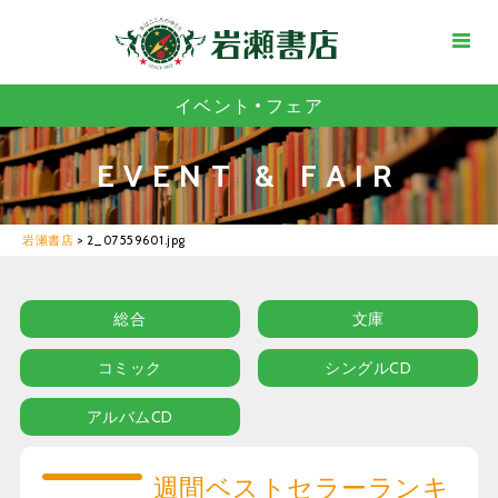
イベント・フェア
EVENT & FAIR
岩瀬書店
>
2_07559601.jpg
総合
文庫
コミック
シングルCD
アルバムCD
週間ベストセラーランキ