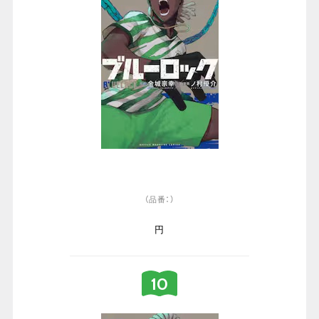
（品番：）
円