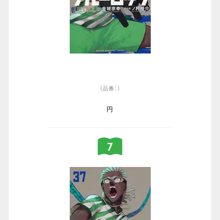
（品番：）
円