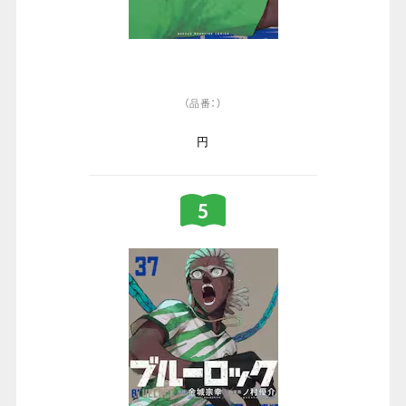
（品番：）
円