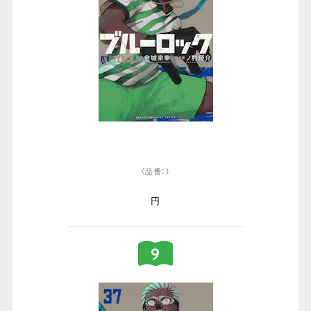
（品番：）
円