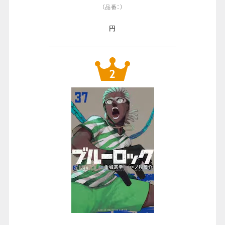
（品番：）
円