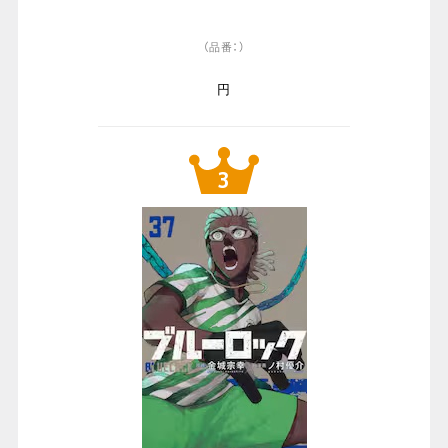
（品番：）
円