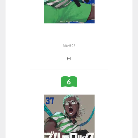
（品番：）
円