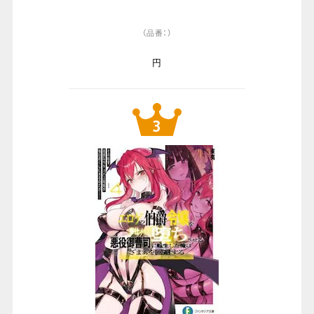
（品番：）
円