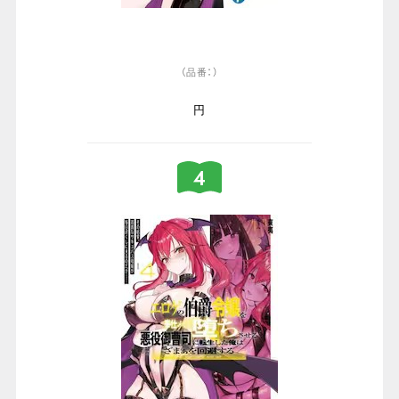
（品番：）
円