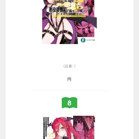
（品番：）
円