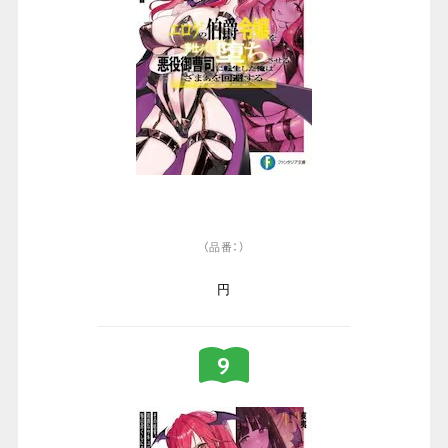
（品番：）
円