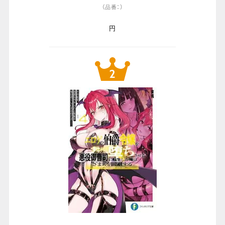
（品番：）
円