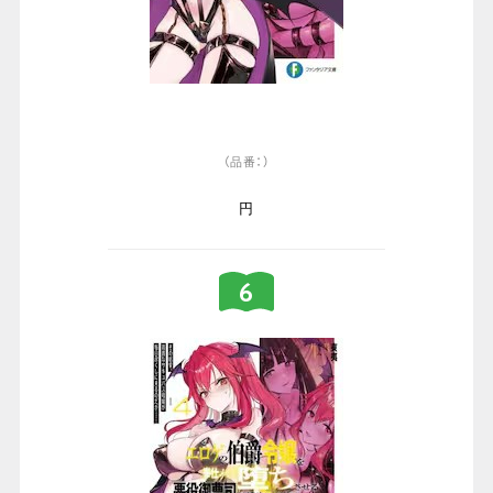
（品番：）
円