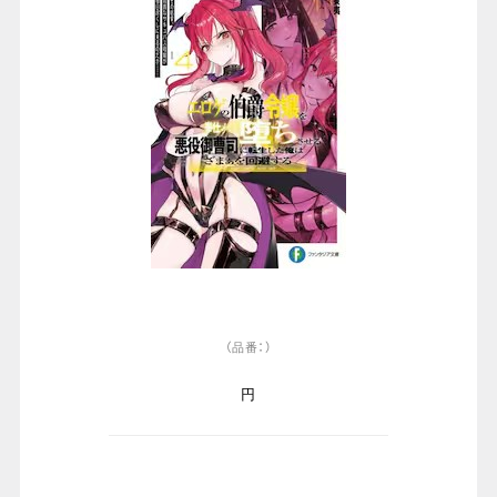
（品番：）
円