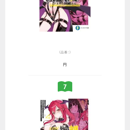
（品番：）
円