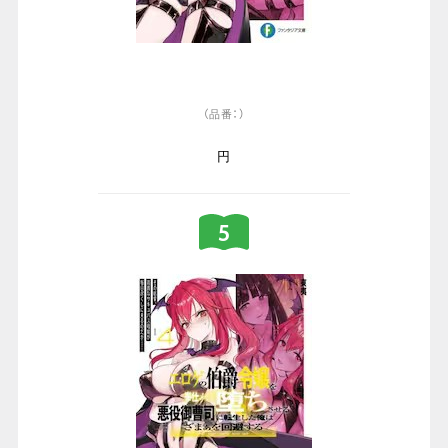
（品番：）
円