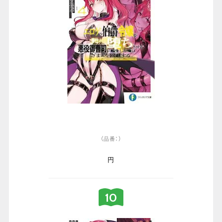
（品番：）
円