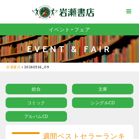
イベント・フェア
EVENT & FAIR
岩瀬書店
>
20260526_09
総合
文庫
コミック
シングルCD
アルバムCD
週間ベストセラーランキ