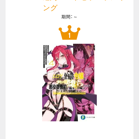
ング
期間：～