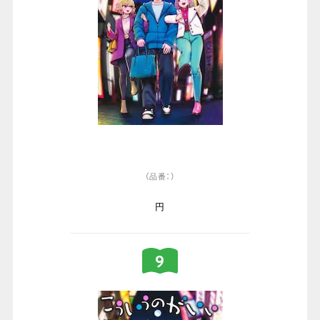
（品番：）
円