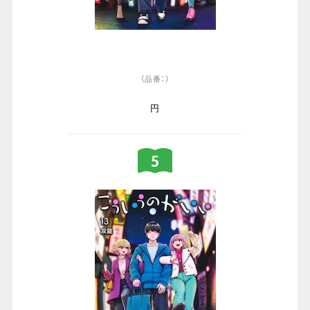
（品番：）
円