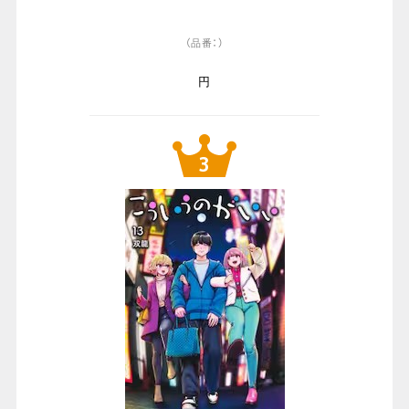
（品番：）
円