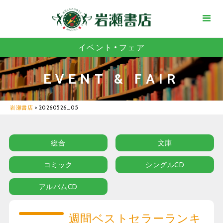
イベント・フェア
EVENT & FAIR
岩瀬書店
>
20260526_05
総合
文庫
コミック
シングルCD
アルバムCD
週間ベストセラーランキ