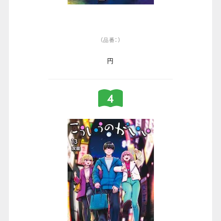
（品番：）
円