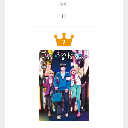
（品番：）
円