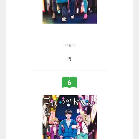
（品番：）
円