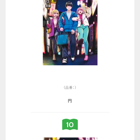
（品番：）
円