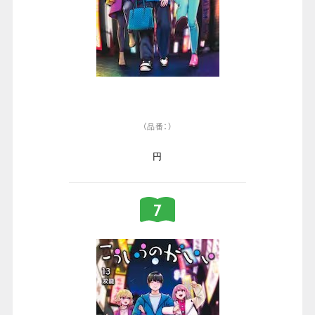
（品番：）
円