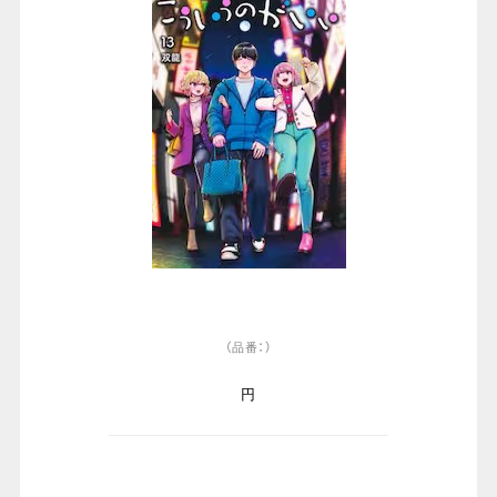
（品番：）
円