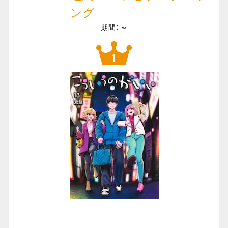
ング
期間：～