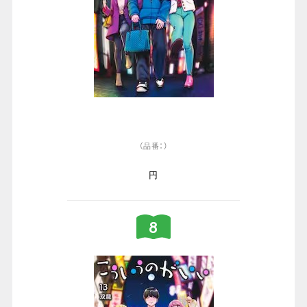
（品番：）
円