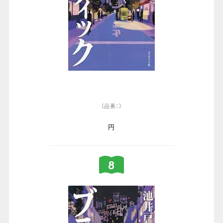
（品番：）
円