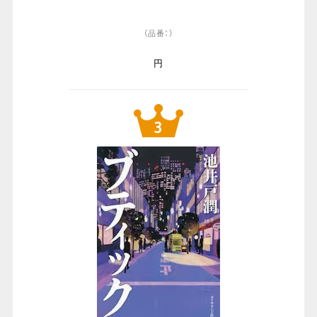
（品番：）
円