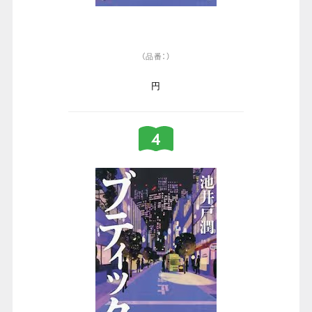
（品番：）
円