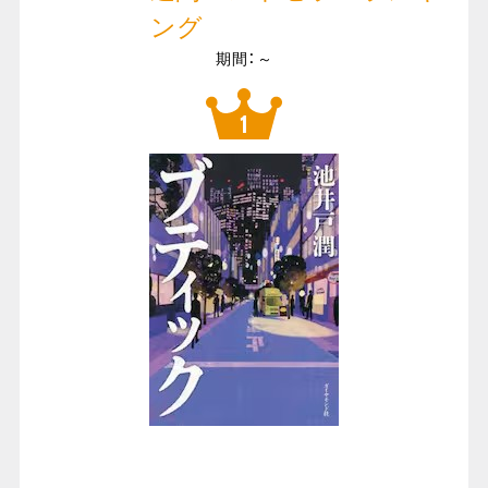
ング
期間：～