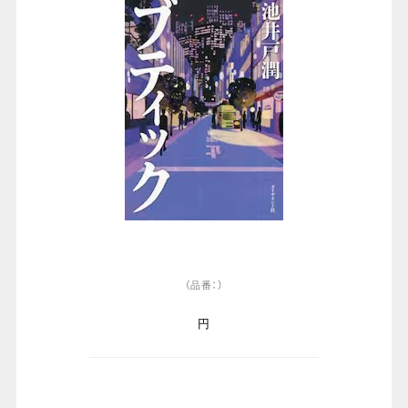
（品番：）
円