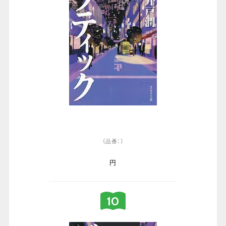
（品番：）
円