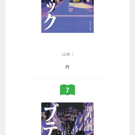
（品番：）
円