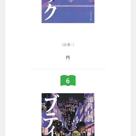
（品番：）
円