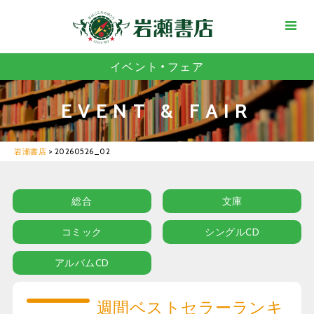
イベント・フェア
EVENT & FAIR
岩瀬書店
>
20260526_02
総合
文庫
コミック
シングルCD
アルバムCD
週間ベストセラーランキ