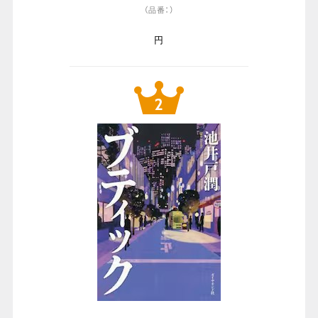
（品番：）
円