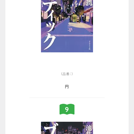
（品番：）
円