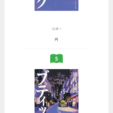
（品番：）
円