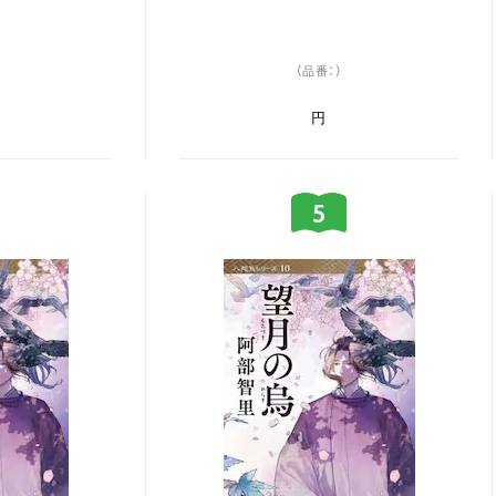
（品番：）
円