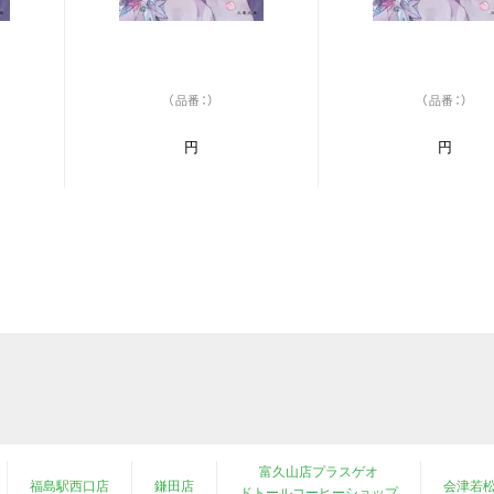
（品番：）
（品番：）
円
円
富久山店プラスゲオ
福島駅西口店
鎌田店
会津若
ドトールコーヒーショップ