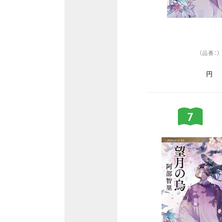
（品番：）
円