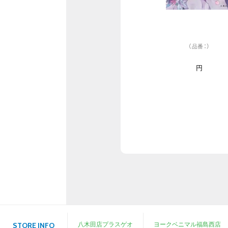
（品番：）
円
八木田店プラスゲオ
ヨークベニマル福島西店
STORE INFO