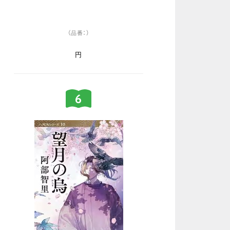
（品番：）
円