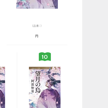
（品番：）
円