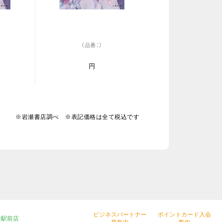
（品番：）
円
※岩瀬書店調べ ※表記価格は全て税込です
ビジネスパートナー
ポイントカード入会
松駅前店