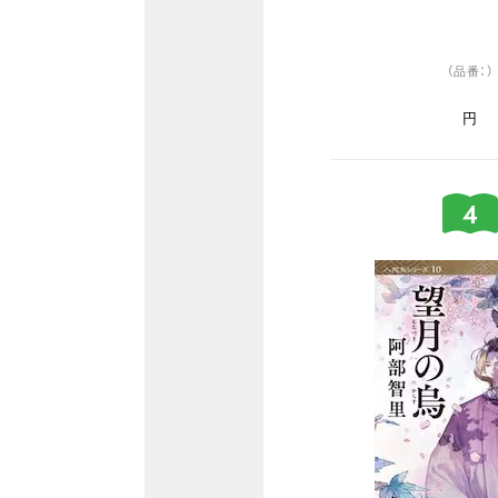
（品番：）
円