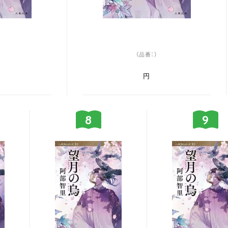
（品番：）
円