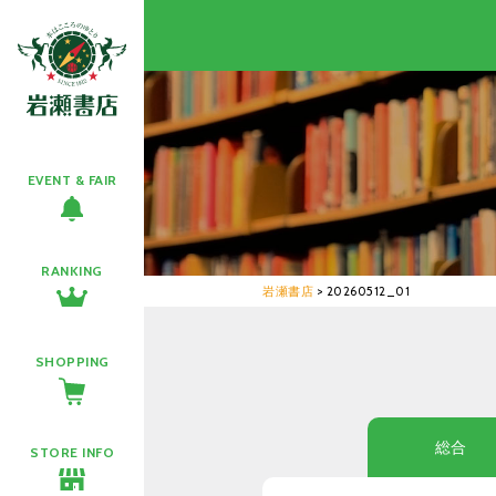
EVENT & FAIR
RANKING
岩瀬書店
>
20260512_01
SHOPPING
総合
STORE INFO