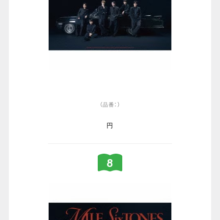
（品番：）
円