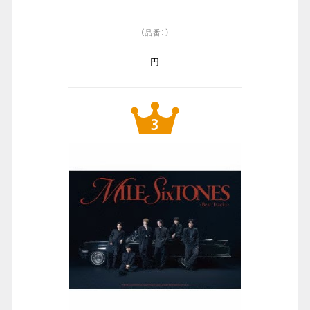
（品番：）
円