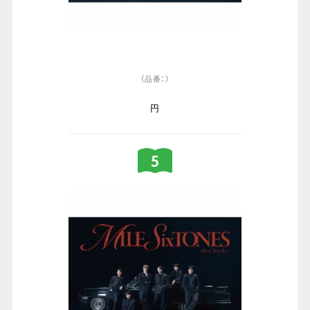
（品番：）
円