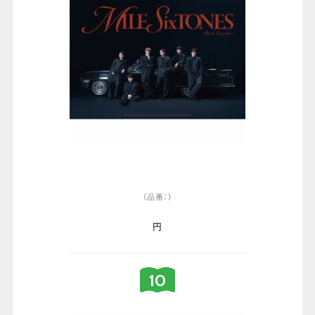
（品番：）
円