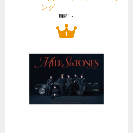
ング
期間：～