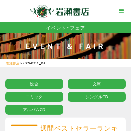
イベント・フェア
EVENT & FAIR
岩瀬書店
>
20260217_04
総合
文庫
コミック
シングルCD
アルバムCD
週間ベストセラーランキ