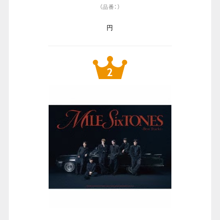
（品番：）
円