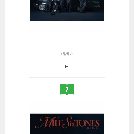
（品番：）
円