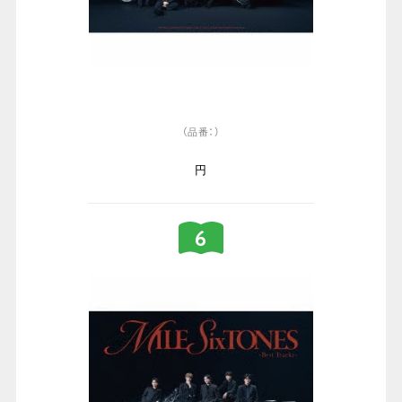
（品番：）
円