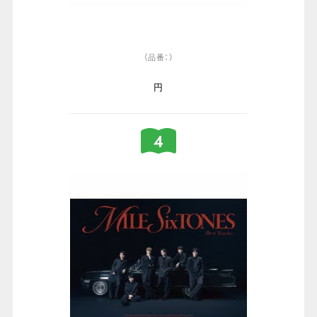
（品番：）
円