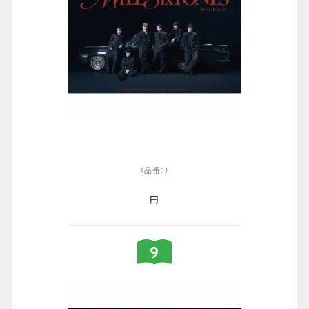
（品番：）
円