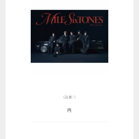
（品番：）
円