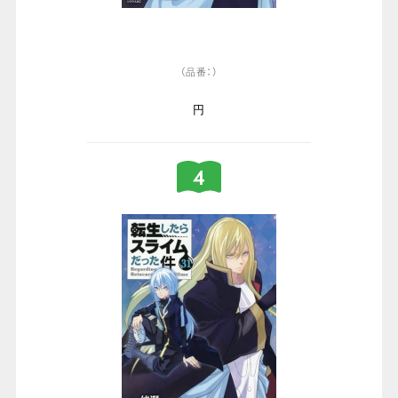
（品番：）
円