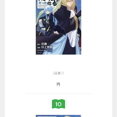
（品番：）
円