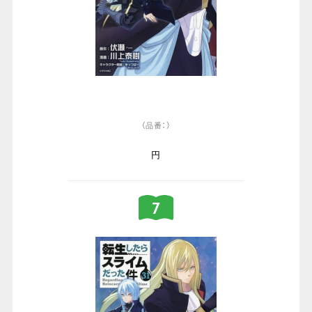
（品番：）
円