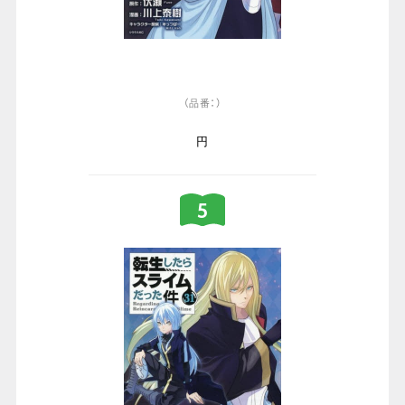
（品番：）
円