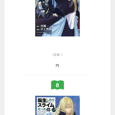
（品番：）
円