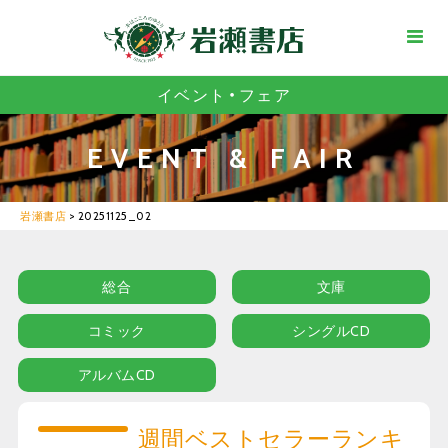
イベント・フェア
EVENT & FAIR
岩瀬書店
>
20251125_02
総合
文庫
コミック
シングルCD
アルバムCD
週間ベストセラーランキ