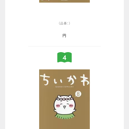
（品番：）
円