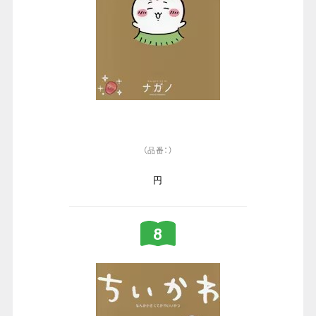
（品番：）
円