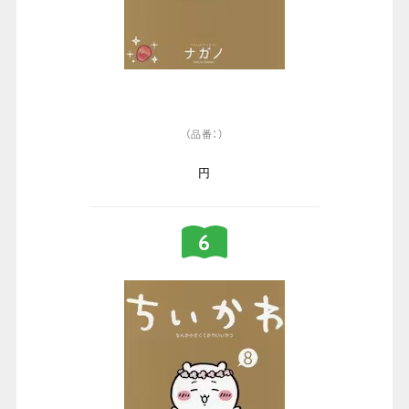
（品番：）
円