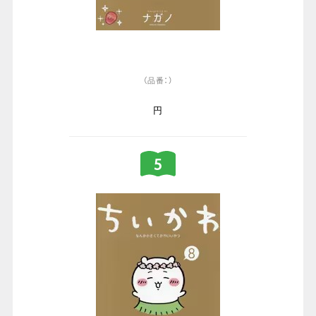
（品番：）
円