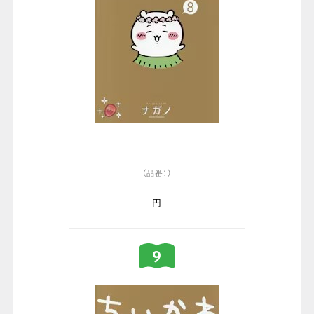
（品番：）
円