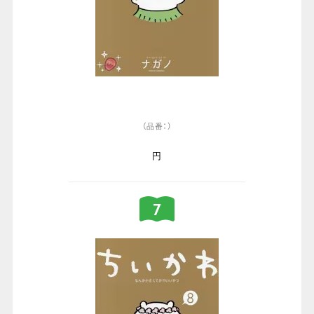
（品番：）
円