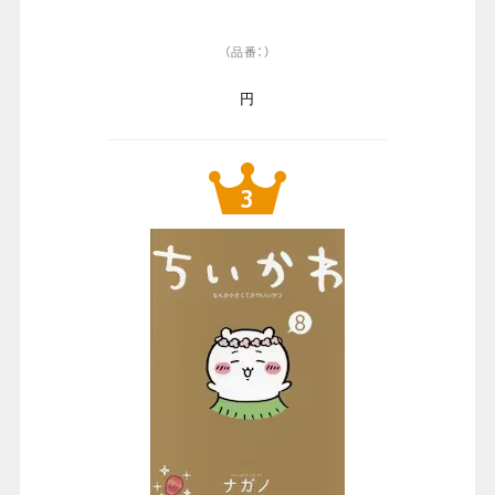
（品番：）
円