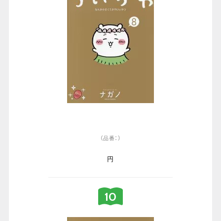
（品番：）
円