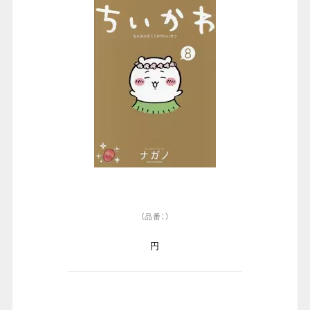
（品番：）
円