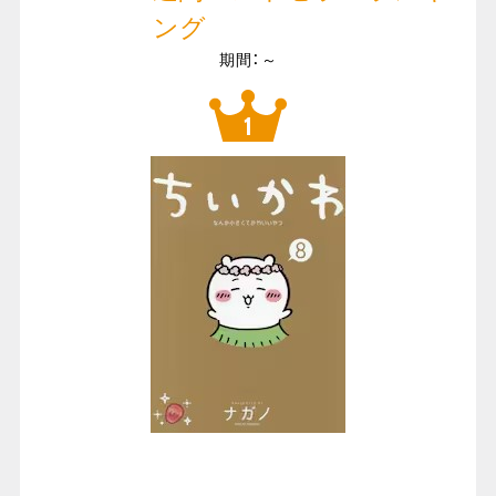
ング
期間：～