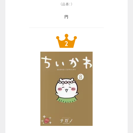
（品番：）
円