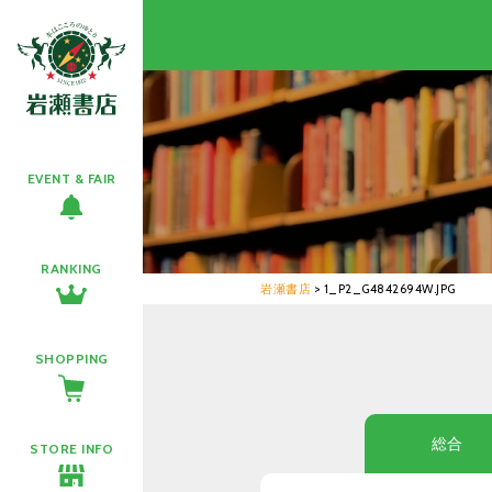
EVENT & FAIR
RANKING
岩瀬書店
>
1_P2_G4842694W.JPG
SHOPPING
総合
STORE INFO