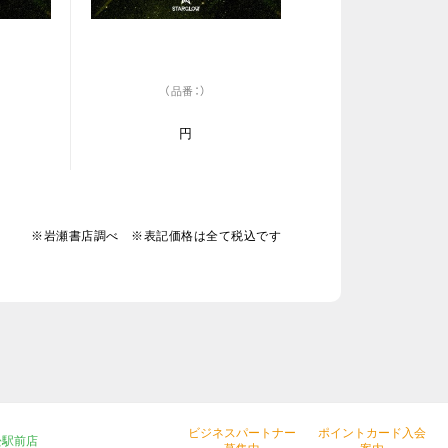
（品番：）
円
※岩瀬書店調べ ※表記価格は全て税込です
ビジネスパートナー
ポイントカード入会
松駅前店