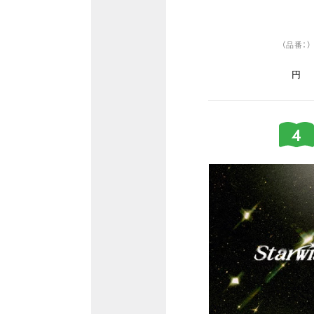
（品番：）
円