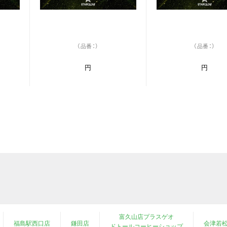
（品番：）
（品番：）
円
円
富久山店プラスゲオ
福島駅西口店
鎌田店
会津若
ドトールコーヒーショップ