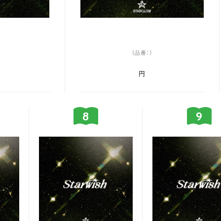
（品番：）
円