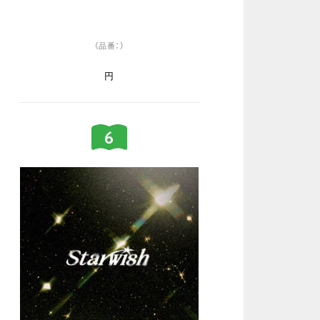
（品番：）
円