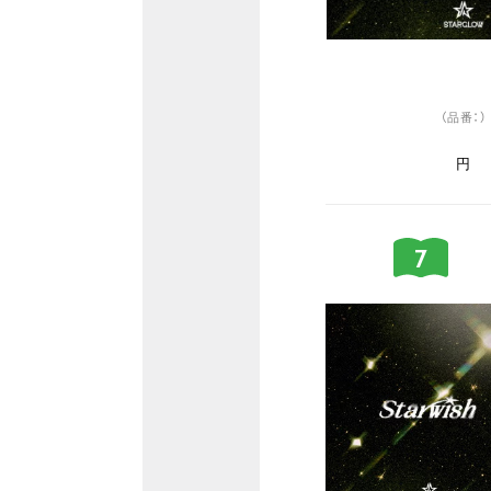
（品番：）
円