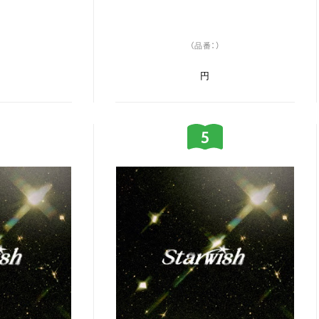
（品番：）
円