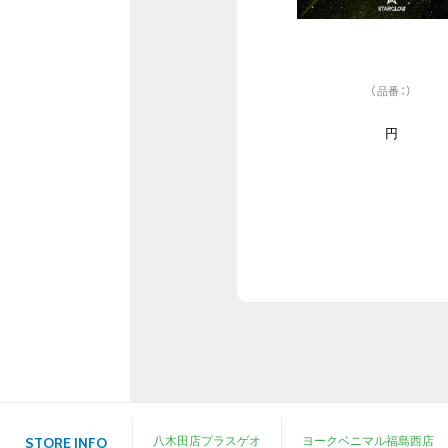
（品番：）
円
八木田店プラスゲオ
ヨークベニマル福島西店
STORE INFO