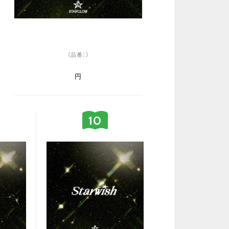
（品番：）
円