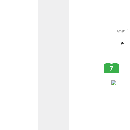
（品番：）
円