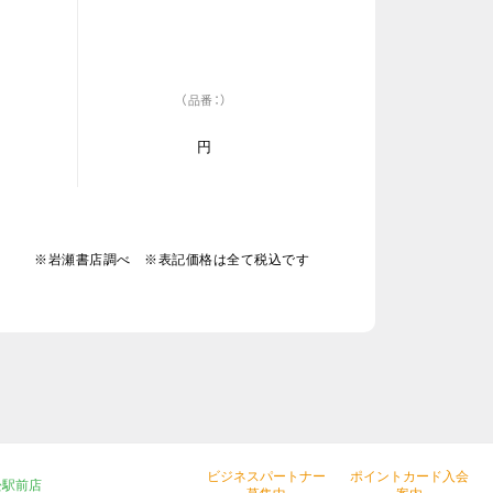
（品番：）
円
※岩瀬書店調べ ※表記価格は全て税込です
ビジネスパートナー
ポイントカード入会
松駅前店