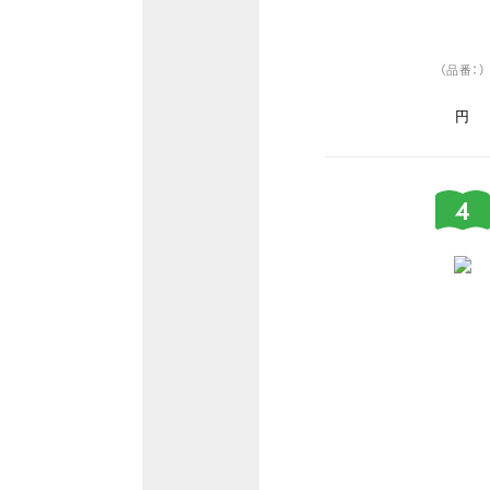
（品番：）
円