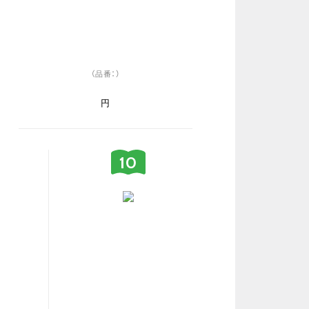
（品番：）
円