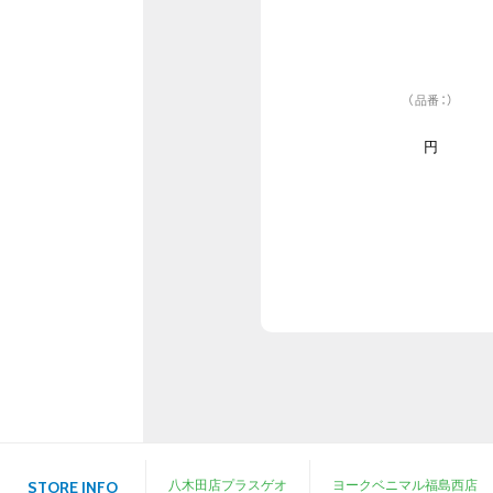
（品番：）
円
八木田店プラスゲオ
ヨークベニマル福島西店
STORE INFO