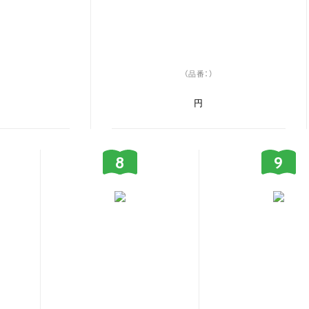
（品番：）
円