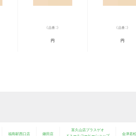
（品番：）
（品番：）
円
円
富久山店プラスゲオ
福島駅西口店
鎌田店
会津若
ドトールコーヒーショップ