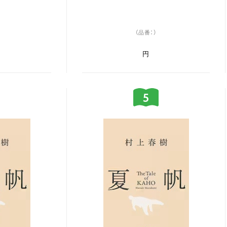
（品番：）
円