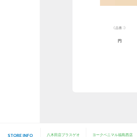
（品番：）
円
八木田店プラスゲオ
ヨークベニマル福島西店
STORE INFO