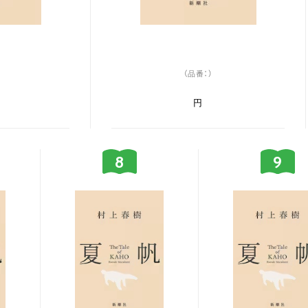
（品番：）
円