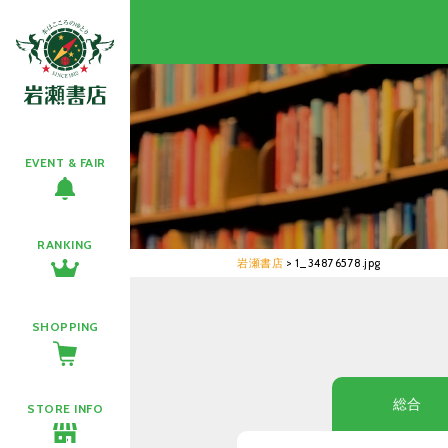
EVENT & FAIR
RANKING
岩瀬書店
>
1_34876578.jpg
SHOPPING
総合
STORE INFO