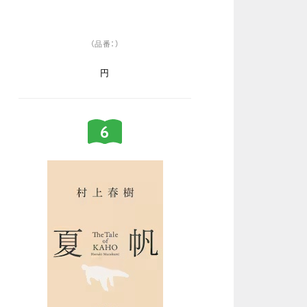
（品番：）
円