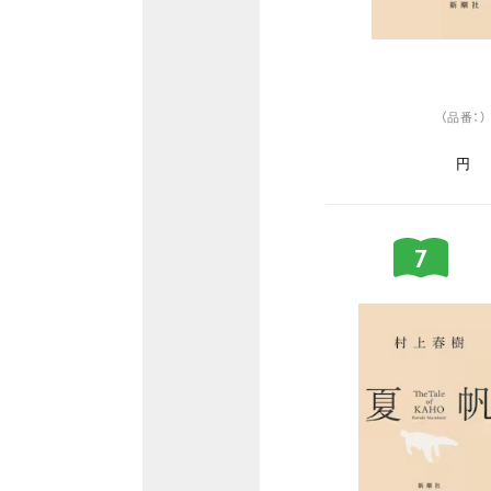
（品番：）
円