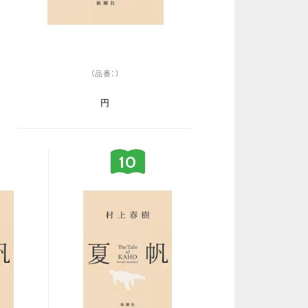
（品番：）
円