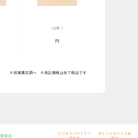
（品番：）
円
※岩瀬書店調べ ※表記価格は全て税込です
ビジネスパートナー
ポイントカード入会
松駅前店