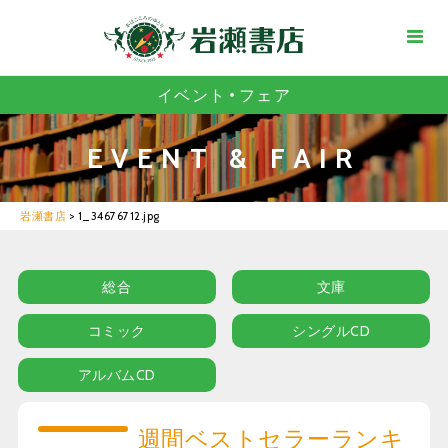
イベント・フェア
EVENT & FAIR
岩瀬書店
>
1_34676712.jpg
総合
文庫
コミック
シングルCD
アルバムCD
週間ベストセラーランキ