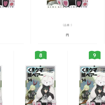
（品番：）
円