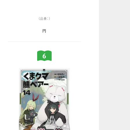
（品番：）
円