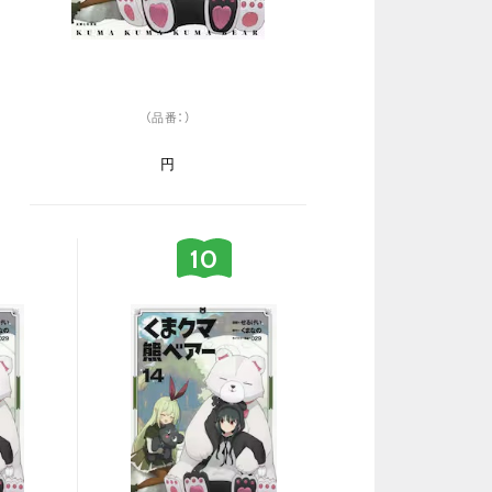
（品番：）
円