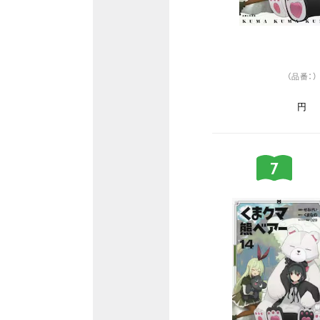
（品番：）
円