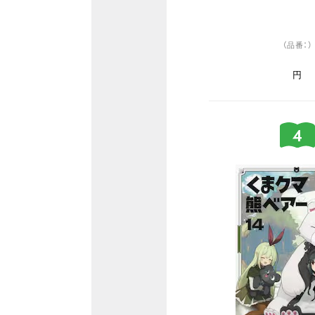
（品番：）
円