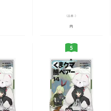
（品番：）
円