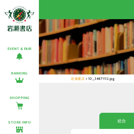
EVENT & FAIR
RANKING
岩瀬書店
>
10_34871112.jpg
SHOPPING
総合
STORE INFO