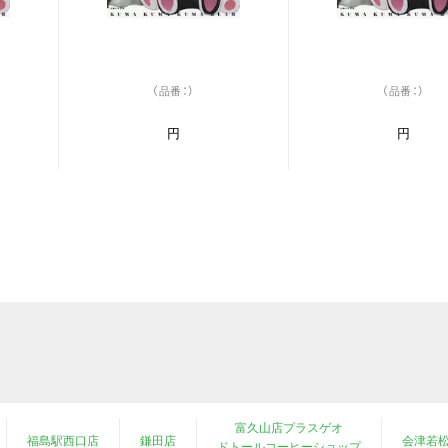
（品番：）
（品番：）
円
円
富久山店プラスゲオ
福島駅西口店
鎌田店
会津若
ドトールコーヒーショップ