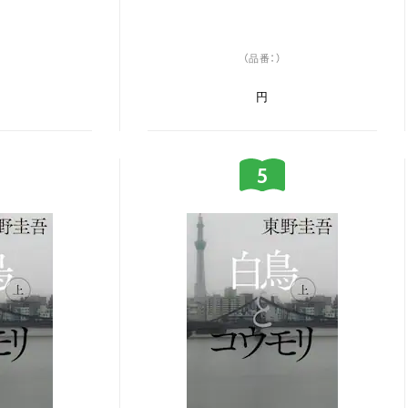
（品番：）
円