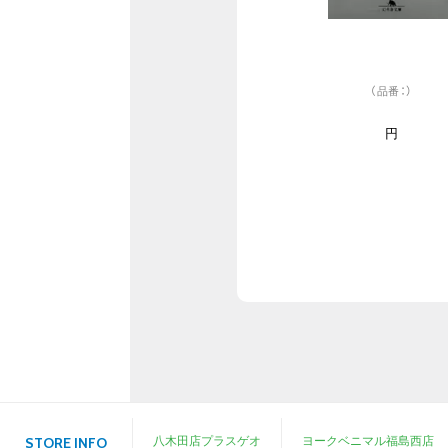
（品番：）
円
八木田店プラスゲオ
ヨークベニマル福島西店
STORE INFO