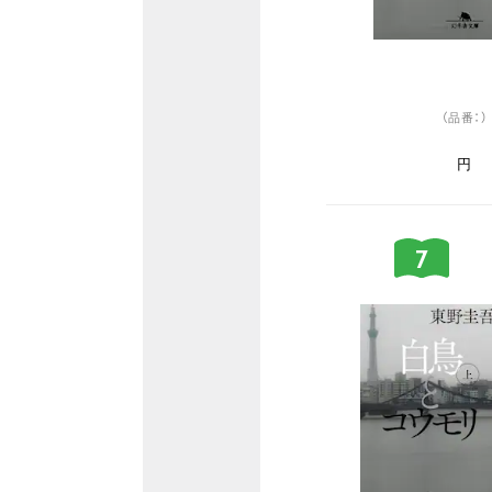
（品番：）
円