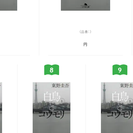
（品番：）
円