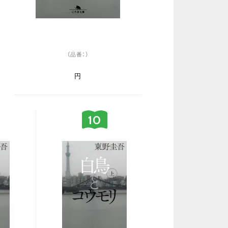
（品番：）
円