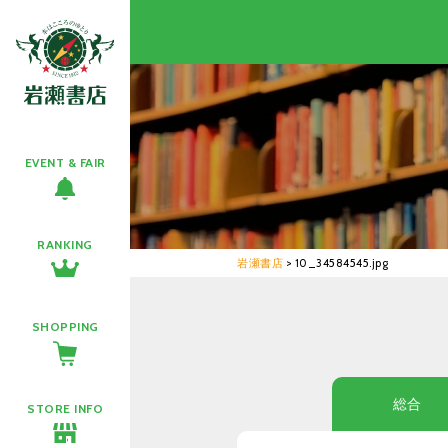
EVENT & FAIR
RANKING
岩瀬書店
>
10_34584545.jpg
SHOPPING
総合
STORE INFO