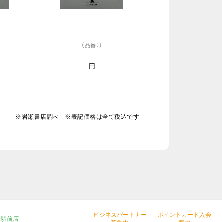
（品番：）
円
※岩瀬書店調べ ※表記価格は全て税込です
ビジネスパートナー
ポイントカード入会
松駅前店