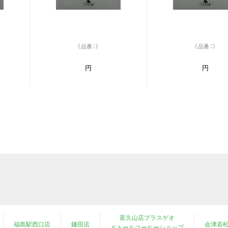
（品番：）
（品番：）
円
円
富久山店プラスゲオ
福島駅西口店
鎌田店
会津若
ドトールコーヒーショップ