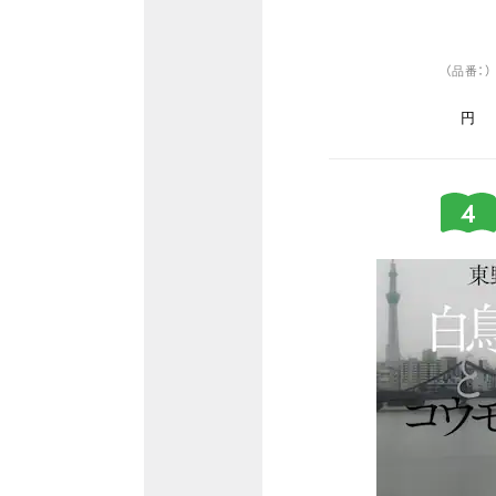
（品番：）
円