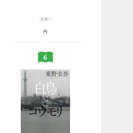
（品番：）
円