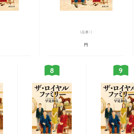
（品番：）
円