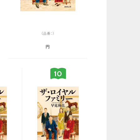
（品番：）
円