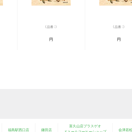
（品番：）
（品番：）
円
円
富久山店プラスゲオ
福島駅西口店
鎌田店
会津若
ドトールコーヒーショップ