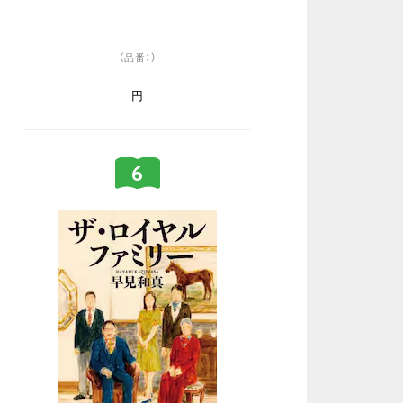
（品番：）
円