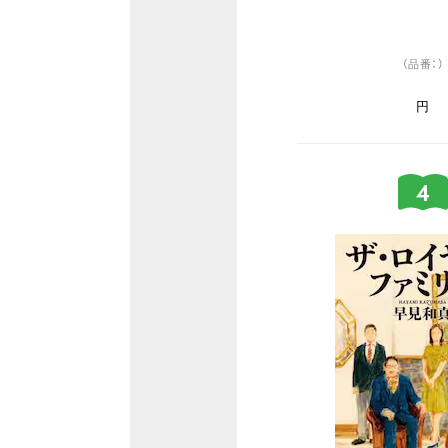
（品番：）
円