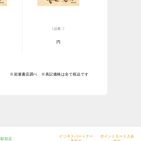
（品番：）
円
※岩瀬書店調べ ※表記価格は全て税込です
ビジネスパートナー
ポイントカード入会
松駅前店