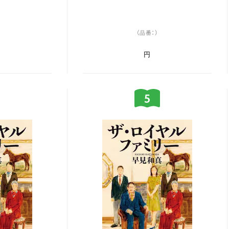
（品番：）
円