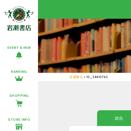
EVENT & FAIR
RANKING
岩瀬書店
>
10_34410762
SHOPPING
総合
STORE INFO