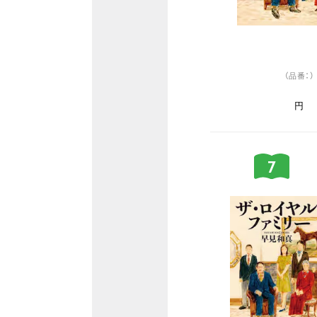
（品番：）
円