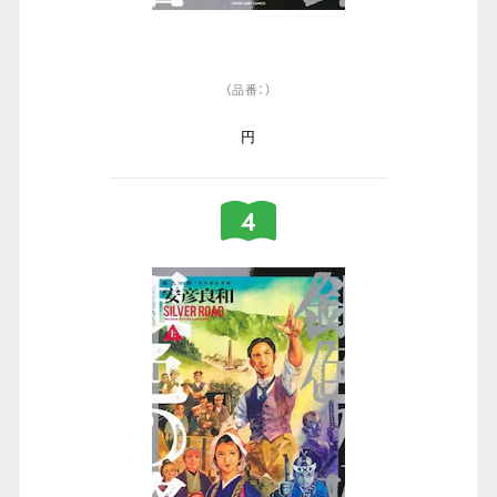
（品番：）
円