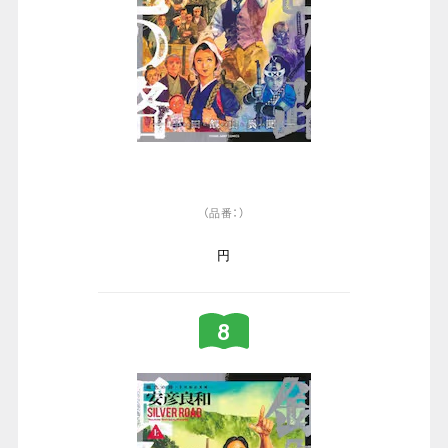
（品番：）
円