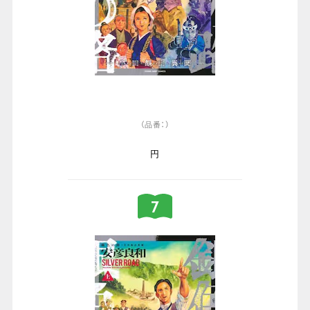
（品番：）
円