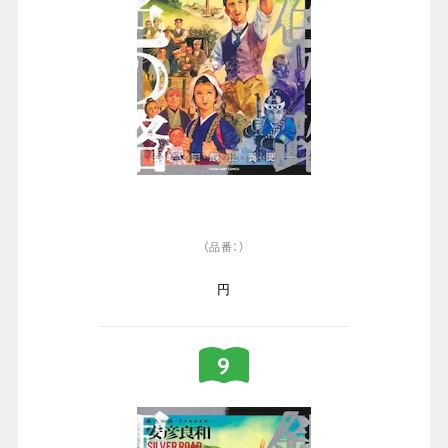
（品番：）
円