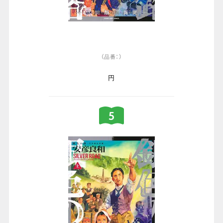
（品番：）
円