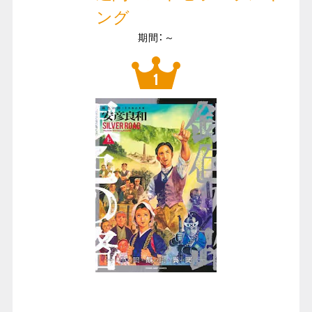
ング
期間：～