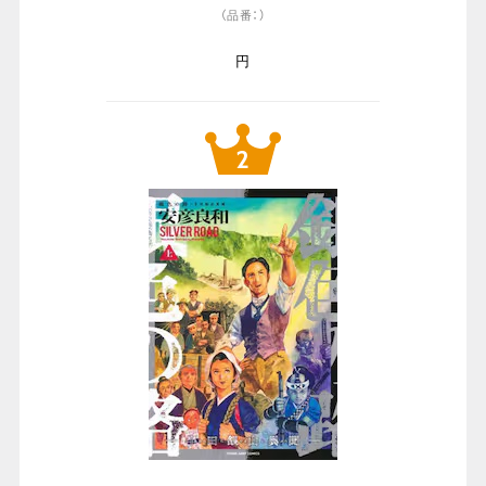
（品番：）
円