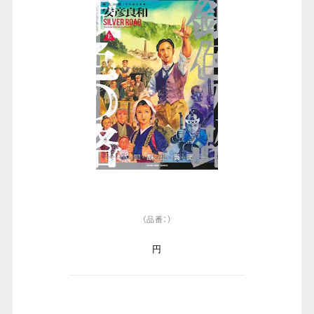
（品番：）
円