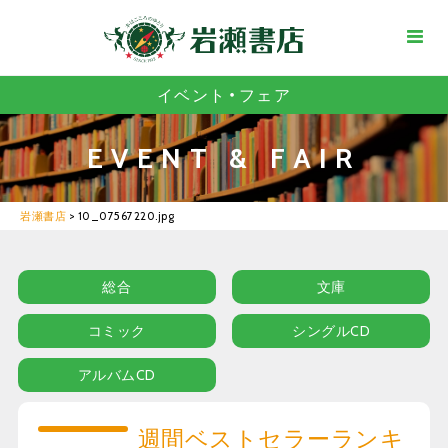
イベント・フェア
EVENT & FAIR
岩瀬書店
>
10_07567220.jpg
総合
文庫
コミック
シングルCD
アルバムCD
週間ベストセラーランキ