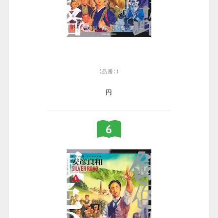
（品番：）
円