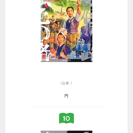
（品番：）
円