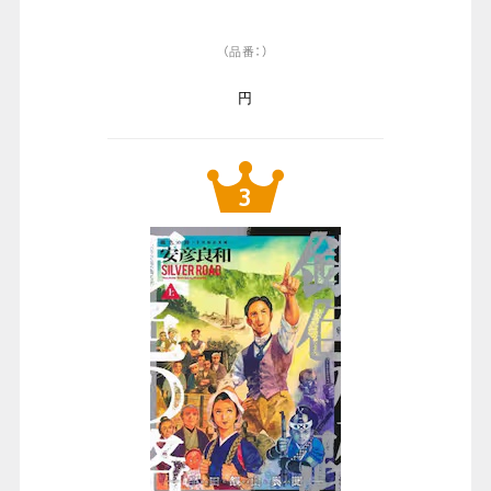
（品番：）
円